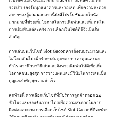
เว็บไซต์ Slot Gacor มักมีระบบฝาก-ถอนอัตโนมัติที่
รวดเร็ว รองรับทุกธนาคารและวอเลท เพื่อความสะดวก
สบายของผู้เล่น นอกจากนี้ยังมีโปรโมชั่นและโบนัส
มากมายที่ช่วยเพิ่มโอกาสในการเดิมพันและเพิ่มทุนใน
การเดิมพันแต่ละครั้ง การเลือกเว็บไซต์ที่ดีจึงเป็นสิ่ง
สำคัญ
การเล่นบนเว็บไซต์ Slot Gacor ควรตั้งงบประมาณและ
ไม่โลภเกินไป เพื่อรักษาสมดุลของการลงทุนและผล
กำไร ควรศึกษาวิธีเล่นและจังหวะเดิมพันให้ดีเพื่อเพิ่ม
โอกาสชนะสูงสุด การวางแผนและมีวินัยในการเล่นเป็น
กุญแจสำคัญสู่ความสำเร็จ
สุดท้ายนี้ ควรเลือกเว็บไซต์ที่มีบริการลูกค้าตลอด 24
ชั่วโมงและรองรับภาษาไทยเพื่อความสะดวกในการ
ติดต่อสอบถาม การเลือกเว็บไซต์ Slot Gacor ที่ดีจะช่วย