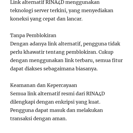
Link alternatif RINA4D menggunakan
teknologi server terkini, yang menyediakan
koneksi yang cepat dan lancar.
Tanpa Pemblokiran
Dengan adanya link alternatif, pengguna tidak
perlu khawatir tentang pemblokiran. Cukup
dengan menggunakan link terbaru, semua fitur
dapat diakses sebagaimana biasanya.
Keamanan dan Kepercayaan
Semua link alternatif resmi dari RINA4D
dilengkapi dengan enkripsi yang kuat.
Pengguna dapat masuk dan melakukan
transaksi dengan aman.