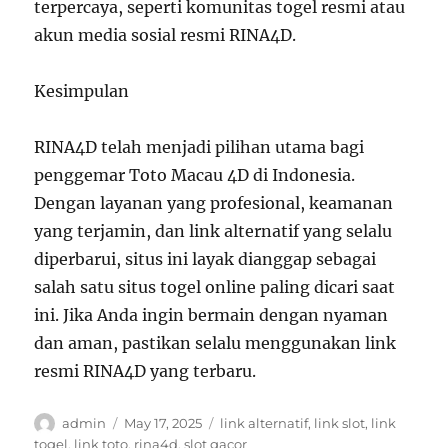
terpercaya, seperti komunitas togel resmi atau
akun media sosial resmi RINA4D.
Kesimpulan
RINA4D telah menjadi pilihan utama bagi
penggemar Toto Macau 4D di Indonesia.
Dengan layanan yang profesional, keamanan
yang terjamin, dan link alternatif yang selalu
diperbarui, situs ini layak dianggap sebagai
salah satu situs togel online paling dicari saat
ini. Jika Anda ingin bermain dengan nyaman
dan aman, pastikan selalu menggunakan link
resmi RINA4D yang terbaru.
Author
Posted
Tags
admin
May 17, 2025
link alternatif
,
link slot
,
link
on
togel
,
link toto
,
rina4d
,
slot gacor