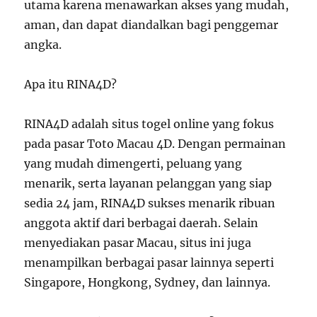
utama karena menawarkan akses yang mudah,
aman, dan dapat diandalkan bagi penggemar
angka.
Apa itu RINA4D?
RINA4D adalah situs togel online yang fokus
pada pasar Toto Macau 4D. Dengan permainan
yang mudah dimengerti, peluang yang
menarik, serta layanan pelanggan yang siap
sedia 24 jam, RINA4D sukses menarik ribuan
anggota aktif dari berbagai daerah. Selain
menyediakan pasar Macau, situs ini juga
menampilkan berbagai pasar lainnya seperti
Singapore, Hongkong, Sydney, dan lainnya.