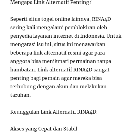
Mengapa Link Alternatif Penting?
Seperti situs togel online lainnya, RINA4D
sering kali mengalami pemblokiran oleh
penyedia layanan internet di Indonesia. Untuk
mengatasi isu ini, situs ini menawarkan
beberapa link alternatif resmi agar para
anggota bisa menikmati permainan tanpa
hambatan. Link alternatif RINA4D sangat
penting bagi pemain agar mereka bisa
terhubung dengan akun dan melakukan
taruhan.
Keunggulan Link Alternatif RINA4D:
Akses yang Cepat dan Stabil