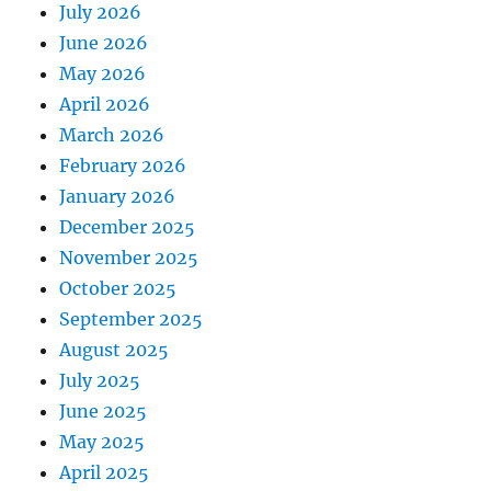
July 2026
June 2026
May 2026
April 2026
March 2026
February 2026
January 2026
December 2025
November 2025
October 2025
September 2025
August 2025
July 2025
June 2025
May 2025
April 2025