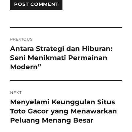
Post
PREVIOUS
navigation
Antara Strategi dan Hiburan:
Previous
post:
Seni Menikmati Permainan
Modern”
NEXT
Menyelami Keunggulan Situs
Next
post:
Toto Gacor yang Menawarkan
Peluang Menang Besar