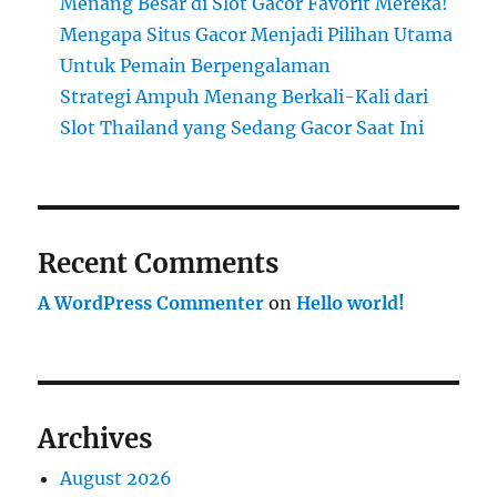
Menang Besar di Slot Gacor Favorit Mereka!
Mengapa Situs Gacor Menjadi Pilihan Utama
Untuk Pemain Berpengalaman
Strategi Ampuh Menang Berkali-Kali dari
Slot Thailand yang Sedang Gacor Saat Ini
Recent Comments
A WordPress Commenter
on
Hello world!
Archives
August 2026