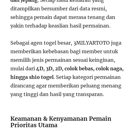
dan Jepang
. Setiap hasil keluaran yang
ditampilkan bersumber dari data resmi,
sehingga pemain dapat merasa tenang dan
yakin terhadap keaslian hasil permainan.
Sebagai agen togel besar, 3MILYARTOTO juga
memberikan kebebasan bagi member untuk
memilih jenis permainan sesuai keinginan,
mulai dari
4D, 3D, 2D, colok bebas, colok naga,
hingga shio togel
. Setiap kategori permainan
dirancang agar memberikan peluang menang
yang tinggi dan hasil yang transparan.
Keamanan & Kenyamanan Pemain
Prioritas Utama