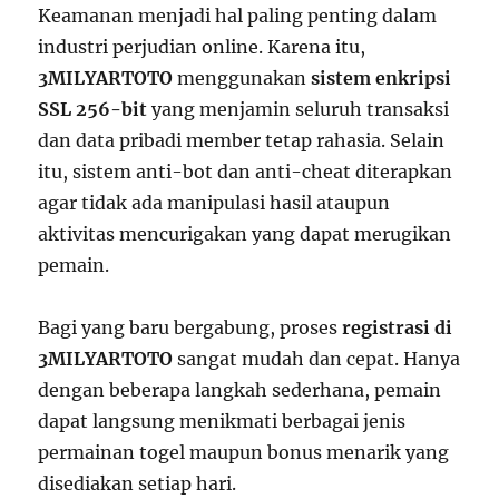
Keamanan menjadi hal paling penting dalam
industri perjudian online. Karena itu,
3MILYARTOTO
menggunakan
sistem enkripsi
SSL 256-bit
yang menjamin seluruh transaksi
dan data pribadi member tetap rahasia. Selain
itu, sistem anti-bot dan anti-cheat diterapkan
agar tidak ada manipulasi hasil ataupun
aktivitas mencurigakan yang dapat merugikan
pemain.
Bagi yang baru bergabung, proses
registrasi di
3MILYARTOTO
sangat mudah dan cepat. Hanya
dengan beberapa langkah sederhana, pemain
dapat langsung menikmati berbagai jenis
permainan togel maupun bonus menarik yang
disediakan setiap hari.