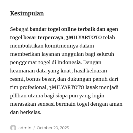
Kesimpulan
Sebagai
bandar togel online terbaik dan agen
togel besar terpercaya
,
3MILYARTOTO
telah
membuktikan komitmennya dalam
memberikan layanan unggulan bagi seluruh
penggemar togel di Indonesia. Dengan
keamanan data yang kuat, hasil keluaran
resmi, bonus besar, dan dukungan penuh dari
tim profesional, 3MILYARTOTO layak menjadi
pilihan utama bagi siapa pun yang ingin
merasakan sensasi bermain togel dengan aman
dan berkelas.
Author
Posted
admin
October 20, 2025