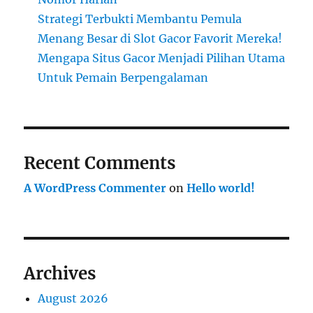
Strategi Terbukti Membantu Pemula
Menang Besar di Slot Gacor Favorit Mereka!
Mengapa Situs Gacor Menjadi Pilihan Utama
Untuk Pemain Berpengalaman
Recent Comments
A WordPress Commenter
on
Hello world!
Archives
August 2026