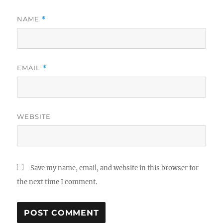
NAME
*
EMAIL
*
WEBSITE
Save my name, email, and website in this browser for
the next time I comment.