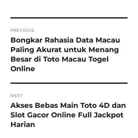
Post
PREVIOUS
navigation
Bongkar Rahasia Data Macau
Previous
post:
Paling Akurat untuk Menang
Besar di Toto Macau Togel
Online
NEXT
Akses Bebas Main Toto 4D dan
Next
post:
Slot Gacor Online Full Jackpot
Harian