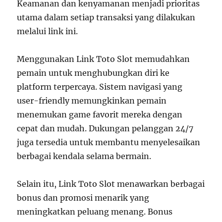
Keamanan dan kenyamanan menjadi prioritas
utama dalam setiap transaksi yang dilakukan
melalui link ini.
Menggunakan Link Toto Slot memudahkan
pemain untuk menghubungkan diri ke
platform terpercaya. Sistem navigasi yang
user-friendly memungkinkan pemain
menemukan game favorit mereka dengan
cepat dan mudah. Dukungan pelanggan 24/7
juga tersedia untuk membantu menyelesaikan
berbagai kendala selama bermain.
Selain itu, Link Toto Slot menawarkan berbagai
bonus dan promosi menarik yang
meningkatkan peluang menang. Bonus