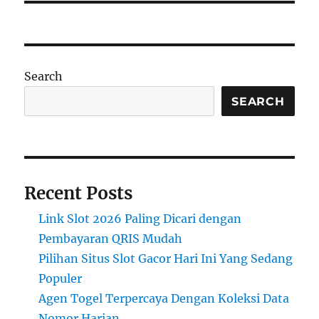
Search
SEARCH
Recent Posts
Link Slot 2026 Paling Dicari dengan
Pembayaran QRIS Mudah
Pilihan Situs Slot Gacor Hari Ini Yang Sedang
Populer
Agen Togel Terpercaya Dengan Koleksi Data
Nomor Harian