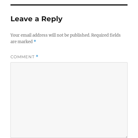
Leave a Reply
Your email address will not be published.
Required fields
are marked
*
COMMENT
*