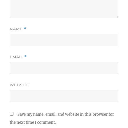
NAME
*
EMAIL
*
WEBSITE
Save my name, email, and website in this browser for
the next time I comment.