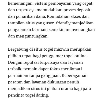
kemenangan. Sistem pembayaran yang cepat
dan terpercaya memudahkan proses deposit
dan penarikan dana. Kemudahan akses dan
tampilan situs yang user-friendly menjadikan
pengalaman bermain semakin menyenangkan
dan menguntungkan.
Bergabung di situs togel maxwin merupakan
pilihan tepat bagi penggemar togel online.
Dengan reputasi terpercaya dan layanan
terbaik, pemain dapat fokus menikmati
permainan tanpa gangguan. Keberagaman
pasaran dan layanan dukungan penuh
menjadikan situs ini pilihan utama bagi para
pencinta togel daring.