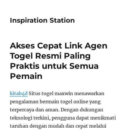
Inspiration Station
Akses Cepat Link Agen
Togel Resmi Paling
Praktis untuk Semua
Pemain
kitab4d
Situs togel maxwin menawarkan
pengalaman bermain togel online yang
terpercaya dan aman. Dengan dukungan
teknologi terkini, pengguna dapat menikmati
taruhan dengan mudah dan cepat melalui