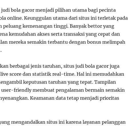
 judi bola gacor menjadi pilihan utama bagi pecinta
la online. Keunggulan utama dari situs ini terletak pada
an peluang kemenangan tinggi. Banyak bettor yang
ena kemudahan akses serta transaksi yang cepat dan
ilan mereka semakin terbantu dengan bonus melimpah
.
an berbagai jenis taruhan, situs judi bola gacor juga
live score dan statistik real-time. Hal ini memudahkan
engambil keputusan taruhan yang tepat. Tampilan
 user-friendly membuat pengalaman bermain semakin
yenangkan. Keamanan data tetap menjadi prioritas
ang mengandalkan situs ini karena layanan pelanggan