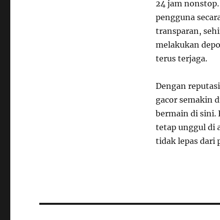
24 jam nonstop.
pengguna secara
transparan, seh
melakukan depos
terus terjaga.
Dengan reputasi 
gacor semakin di
bermain di sini.
tetap unggul di
tidak lepas dari 