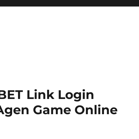
BET Link Login
 Agen Game Online