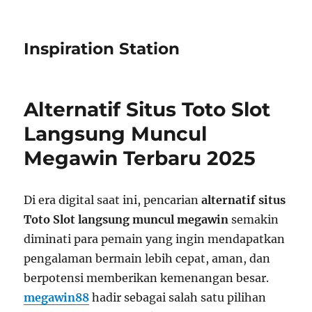
Inspiration Station
Alternatif Situs Toto Slot
Langsung Muncul
Megawin Terbaru 2025
Di era digital saat ini, pencarian
alternatif situs
Toto Slot langsung muncul megawin
semakin
diminati para pemain yang ingin mendapatkan
pengalaman bermain lebih cepat, aman, dan
berpotensi memberikan kemenangan besar.
megawin88
hadir sebagai salah satu pilihan