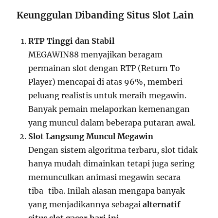
Keunggulan Dibanding Situs Slot Lain
RTP Tinggi dan Stabil
MEGAWIN88 menyajikan beragam
permainan slot dengan RTP (Return To
Player) mencapai di atas 96%, memberi
peluang realistis untuk meraih megawin.
Banyak pemain melaporkan kemenangan
yang muncul dalam beberapa putaran awal.
Slot Langsung Muncul Megawin
Dengan sistem algoritma terbaru, slot tidak
hanya mudah dimainkan tetapi juga sering
memunculkan animasi megawin secara
tiba-tiba. Inilah alasan mengapa banyak
yang menjadikannya sebagai
alternatif