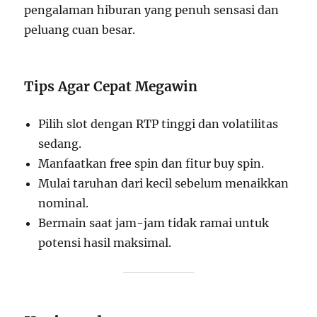
pengalaman hiburan yang penuh sensasi dan
peluang cuan besar.
Tips Agar Cepat Megawin
Pilih slot dengan RTP tinggi dan volatilitas
sedang.
Manfaatkan free spin dan fitur buy spin.
Mulai taruhan dari kecil sebelum menaikkan
nominal.
Bermain saat jam-jam tidak ramai untuk
potensi hasil maksimal.