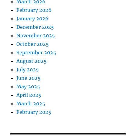
March 2026
February 2026
January 2026
December 2025
November 2025
October 2025
September 2025
August 2025
July 2025
June 2025
May 2025
April 2025
March 2025
February 2025