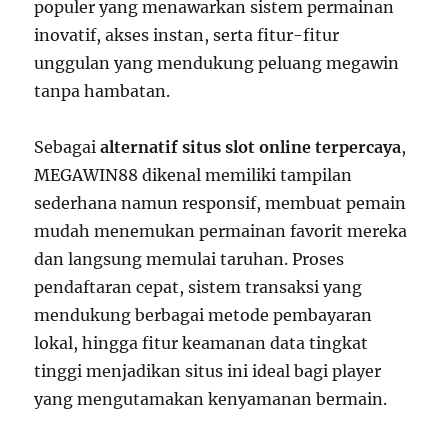
populer yang menawarkan sistem permainan
inovatif, akses instan, serta fitur-fitur
unggulan yang mendukung peluang megawin
tanpa hambatan.
Sebagai
alternatif situs slot online terpercaya
,
MEGAWIN88 dikenal memiliki tampilan
sederhana namun responsif, membuat pemain
mudah menemukan permainan favorit mereka
dan langsung memulai taruhan. Proses
pendaftaran cepat, sistem transaksi yang
mendukung berbagai metode pembayaran
lokal, hingga fitur keamanan data tingkat
tinggi menjadikan situs ini ideal bagi player
yang mengutamakan kenyamanan bermain.