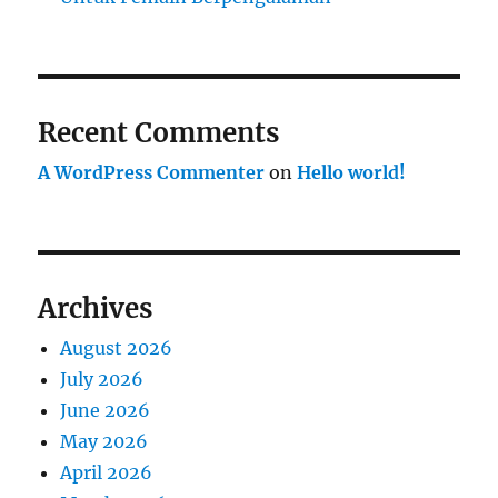
Recent Comments
A WordPress Commenter
on
Hello world!
Archives
August 2026
July 2026
June 2026
May 2026
April 2026