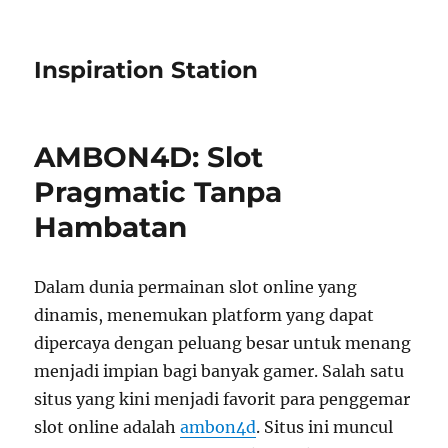
Inspiration Station
AMBON4D: Slot
Pragmatic Tanpa
Hambatan
Dalam dunia permainan slot online yang
dinamis, menemukan platform yang dapat
dipercaya dengan peluang besar untuk menang
menjadi impian bagi banyak gamer. Salah satu
situs yang kini menjadi favorit para penggemar
slot online adalah
ambon4d
. Situs ini muncul