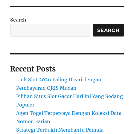
Search
SEARCH
Recent Posts
Link Slot 2026 Paling Dicari dengan
Pembayaran QRIS Mudah
Pilihan Situs Slot Gacor Hari Ini Yang Sedang
Populer
Agen Togel Terpercaya Dengan Koleksi Data
Nomor Harian
Strategi Terbukti Membantu Pemula