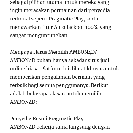
sebagai pilihan utama untuk mereka yang
ingin merasakan permainan dari penyedia
terkenal seperti Pragmatic Play, serta
menawarkan fitur Auto Jackpot 100% yang
sangat menguntungkan.
Mengapa Harus Memilih AMBON4D?
AMBON4D bukan hanya sekadar situs judi
online biasa. Platform ini dibuat khusus untuk
memberikan pengalaman bermain yang
terbaik bagi semua penggunanya. Berikut
adalah beberapa alasan untuk memilih
AMBON4D:
Penyedia Resmi Pragmatic Play
AMBON4D bekerja sama langsung dengan