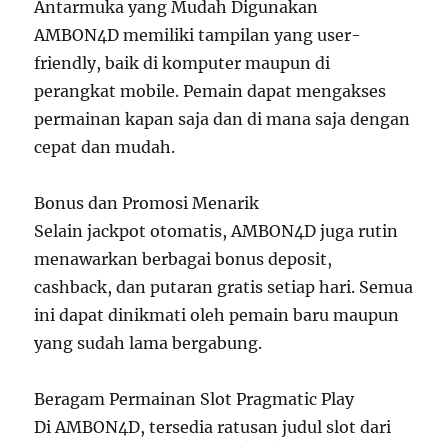
Antarmuka yang Mudah Digunakan
AMBON4D memiliki tampilan yang user-
friendly, baik di komputer maupun di
perangkat mobile. Pemain dapat mengakses
permainan kapan saja dan di mana saja dengan
cepat dan mudah.
Bonus dan Promosi Menarik
Selain jackpot otomatis, AMBON4D juga rutin
menawarkan berbagai bonus deposit,
cashback, dan putaran gratis setiap hari. Semua
ini dapat dinikmati oleh pemain baru maupun
yang sudah lama bergabung.
Beragam Permainan Slot Pragmatic Play
Di AMBON4D, tersedia ratusan judul slot dari