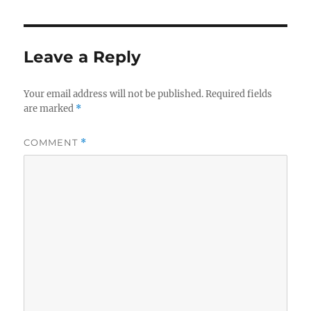
Leave a Reply
Your email address will not be published.
Required fields
are marked
*
COMMENT
*