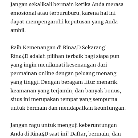
Jangan sekalikali bermain ketika Anda merasa
emosional atau terburuburu, karena hal ini
dapat mempengaruhi keputusan yang Anda
ambil.
Raih Kemenangan di Rina4D Sekarang!
Rina4D adalah pilihan terbaik bagi siapa pun
yang ingin menikmati kesenangan dari
permainan online dengan peluang menang
yang tinggi. Dengan beragam fitur menarik,
keamanan yang terjamin, dan banyak bonus,
situs ini merupakan tempat yang sempurna
untuk bermain dan mendapatkan keuntungan.
Jangan ragu untuk menguji keberuntungan
Anda di Rina4D saat ini! Daftar, bermain, dan