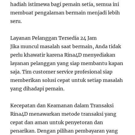
hadiah istimewa bagi pemain setia, semua ini
membuat pengalaman bermain menjadi lebih
seru.
Layanan Pelanggan Tersedia 24 Jam
Jika muncul masalah saat bermain, Anda tidak
perlu khawatir karena Rina4D menyediakan
layanan pelanggan yang siap membantu kapan
saja. Tim customer service profesional siap
memberikan solusi cepat untuk setiap masalah
yang dihadapi pemain.
Kecepatan dan Keamanan dalam Transaksi
Rina4D menawarkan metode transaksi yang
cepat dan aman untuk penyetoran dan
penarikan. Dengan pilihan pembayaran yang