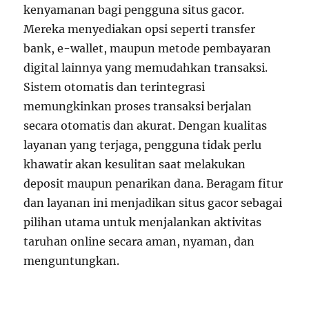
kenyamanan bagi pengguna situs gacor.
Mereka menyediakan opsi seperti transfer
bank, e-wallet, maupun metode pembayaran
digital lainnya yang memudahkan transaksi.
Sistem otomatis dan terintegrasi
memungkinkan proses transaksi berjalan
secara otomatis dan akurat. Dengan kualitas
layanan yang terjaga, pengguna tidak perlu
khawatir akan kesulitan saat melakukan
deposit maupun penarikan dana. Beragam fitur
dan layanan ini menjadikan situs gacor sebagai
pilihan utama untuk menjalankan aktivitas
taruhan online secara aman, nyaman, dan
menguntungkan.