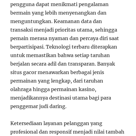
pengguna dapat menikmati pengalaman
bermain yang lebih menyenangkan dan
menguntungkan. Keamanan data dan
transaksi menjadi prioritas utama, sehingga
pemain merasa nyaman dan percaya diri saat
berpartisipasi. Teknologi terbaru diterapkan
untuk memastikan bahwa setiap taruhan
berjalan secara adil dan transparan. Banyak
situs gacor menawarkan berbagai jenis
permainan yang lengkap, dari taruhan
olahraga hingga permainan kasino,
menjadikannya destinasi utama bagi para
penggemar judi daring.
Ketersediaan layanan pelanggan yang
profesional dan responsif menjadi nilai tambah