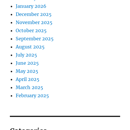
January 2026
December 2025
November 2025
October 2025
September 2025
August 2025
July 2025
June 2025
May 2025
April 2025
March 2025
February 2025