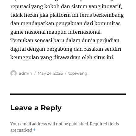
reputasi yang kokoh dan sistem yang inovatif,
tidak heran jika platform ini terus berkembang
dan mendapatkan pengakuan dari komunitas
game nasional maupun internasional.
Temukan sensasi baru dalam dunia perjudian
digital dengan bergabung dan rasakan sendiri
keunggulan yang ditawarkan oleh situs ini.
Author
Posted
Tags
admin
May 24, 2026
topiwangi
on
Leave a Reply
Your email address will not be published.
Required fields
are marked
*