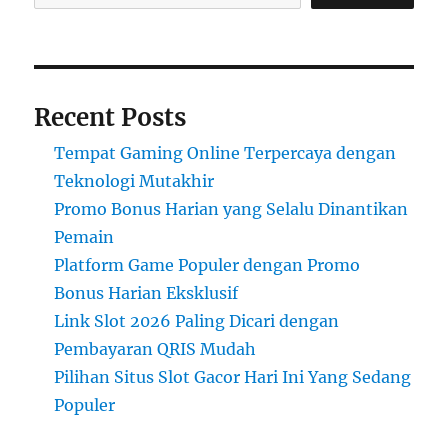
Recent Posts
Tempat Gaming Online Terpercaya dengan
Teknologi Mutakhir
Promo Bonus Harian yang Selalu Dinantikan
Pemain
Platform Game Populer dengan Promo
Bonus Harian Eksklusif
Link Slot 2026 Paling Dicari dengan
Pembayaran QRIS Mudah
Pilihan Situs Slot Gacor Hari Ini Yang Sedang
Populer