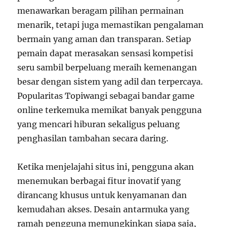
menawarkan beragam pilihan permainan
menarik, tetapi juga memastikan pengalaman
bermain yang aman dan transparan. Setiap
pemain dapat merasakan sensasi kompetisi
seru sambil berpeluang meraih kemenangan
besar dengan sistem yang adil dan terpercaya.
Popularitas Topiwangi sebagai bandar game
online terkemuka memikat banyak pengguna
yang mencari hiburan sekaligus peluang
penghasilan tambahan secara daring.
Ketika menjelajahi situs ini, pengguna akan
menemukan berbagai fitur inovatif yang
dirancang khusus untuk kenyamanan dan
kemudahan akses. Desain antarmuka yang
ramah pengguna memungkinkan siapa saja,