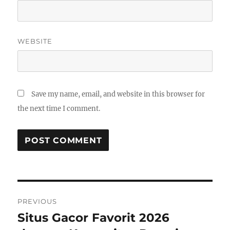
WEBSITE
Save my name, email, and website in this browser for
the next time I comment.
Post
PREVIOUS
navigation
Situs Gacor Favorit 2026
Previous