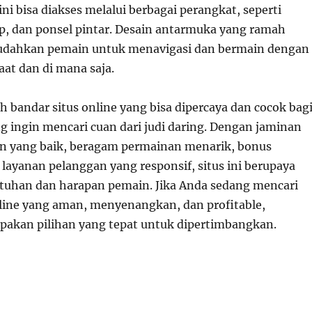
 ini bisa diakses melalui berbagai perangkat, seperti
p, dan ponsel pintar. Desain antarmuka yang ramah
ahkan pemain untuk menavigasi dan bermain dengan
aat dan di mana saja.
 bandar situs online yang bisa dipercaya dan cocok bag
g ingin mencari cuan dari judi daring. Dengan jaminan
n yang baik, beragam permainan menarik, bonus
layanan pelanggan yang responsif, situs ini berupaya
uhan dan harapan pemain. Jika Anda sedang mencari
nline yang aman, menyenangkan, dan profitable,
akan pilihan yang tepat untuk dipertimbangkan.