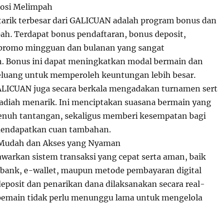
osi Melimpah
 tarik terbesar dari GALICUAN adalah program bonus dan
ah. Terdapat bonus pendaftaran, bonus deposit,
 promo mingguan dan bulanan yang sangat
 Bonus ini dapat meningkatkan modal bermain dan
luang untuk memperoleh keuntungan lebih besar.
ALICUAN juga secara berkala mengadakan turnamen sert
diah menarik. Ini menciptakan suasana bermain yang
penuh tantangan, sekaligus memberi kesempatan bagi
endapatkan cuan tambahan.
 Mudah dan Akses yang Nyaman
rkan sistem transaksi yang cepat serta aman, baik
r bank, e-wallet, maupun metode pembayaran digital
deposit dan penarikan dana dilaksanakan secara real-
pemain tidak perlu menunggu lama untuk mengelola