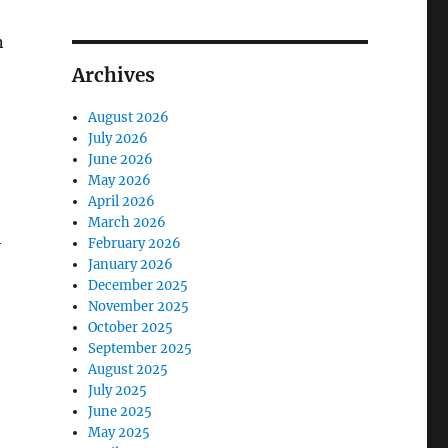
n
Archives
August 2026
July 2026
June 2026
May 2026
April 2026
March 2026
h
February 2026
January 2026
December 2025
November 2025
October 2025
September 2025
August 2025
July 2025
June 2025
May 2025