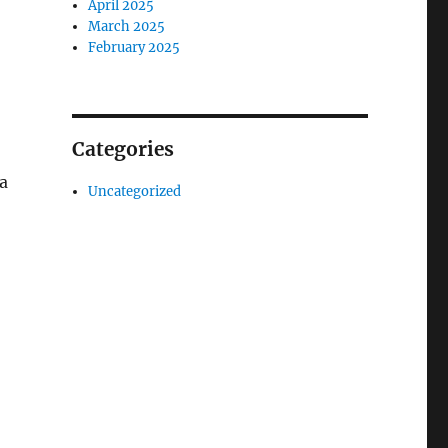
April 2025
March 2025
February 2025
Categories
a
Uncategorized