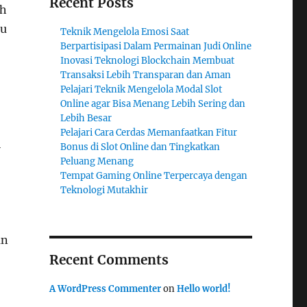
Recent Posts
ih
tu
Teknik Mengelola Emosi Saat
Berpartisipasi Dalam Permainan Judi Online
Inovasi Teknologi Blockchain Membuat
Transaksi Lebih Transparan dan Aman
Pelajari Teknik Mengelola Modal Slot
Online agar Bisa Menang Lebih Sering dan
Lebih Besar
Pelajari Cara Cerdas Memanfaatkan Fitur
i
Bonus di Slot Online dan Tingkatkan
Peluang Menang
Tempat Gaming Online Terpercaya dengan
Teknologi Mutakhir
an
Recent Comments
A WordPress Commenter
on
Hello world!