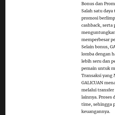
Bonus dan Prom
Salah satu daya
promosi berlimp
cashback, serta
menguntungkan.
memperbesar pe
Selain bonus, G
lomba dengan ha
lebih seru dan 
pemain untuk m
Transaksi yang
GALICUAN menawa
melalui transfe
lainnya. Proses 
time, sehingga 
keuangannya.