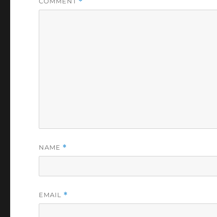
COMMENT
*
NAME
*
EMAIL
*