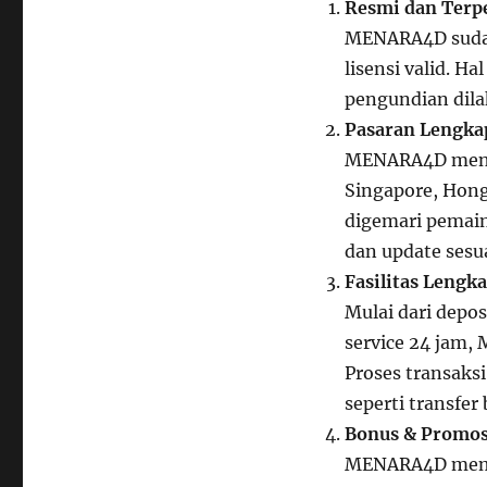
Resmi dan Terp
MENARA4D sudah 
lisensi valid. Ha
pengundian dila
Pasaran Lengka
MENARA4D menyed
Singapore, Hong
digemari pemain
dan update sesua
Fasilitas Lengk
Mulai dari depo
service 24 jam
Proses transaks
seperti transfer
Bonus & Promos
MENARA4D mema