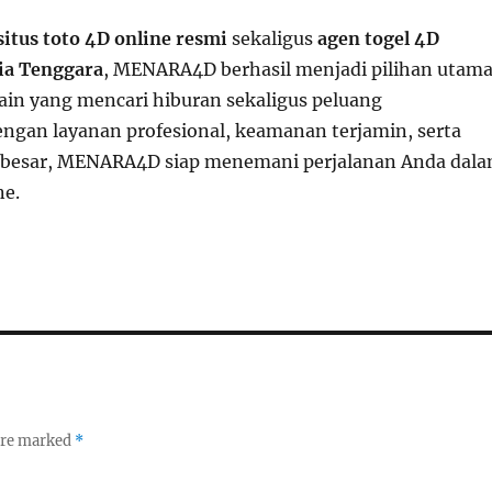
situs toto 4D online resmi
sekaligus
agen togel 4D
sia Tenggara
, MENARA4D berhasil menjadi pilihan utam
ain yang mencari hiburan sekaligus peluang
gan layanan profesional, keamanan terjamin, serta
t besar, MENARA4D siap menemani perjalanan Anda dal
ne.
 are marked
*