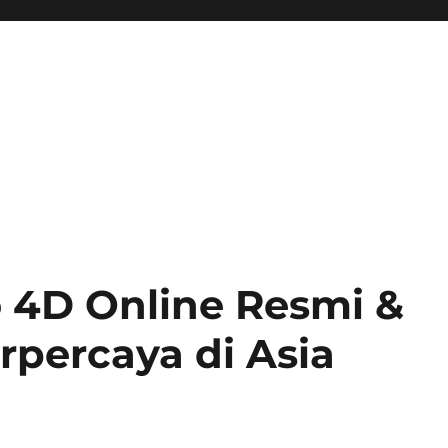
o 4D Online Resmi &
rpercaya di Asia