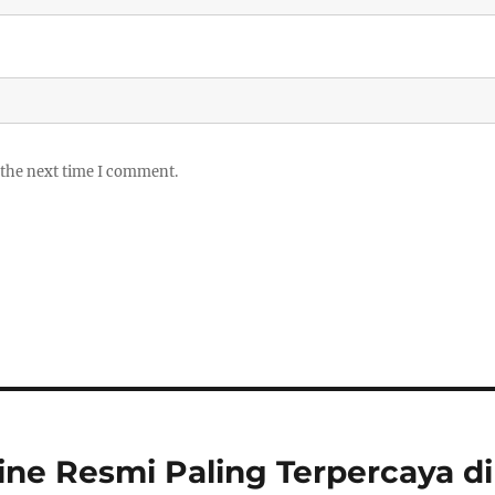
 the next time I comment.
ine Resmi Paling Terpercaya di