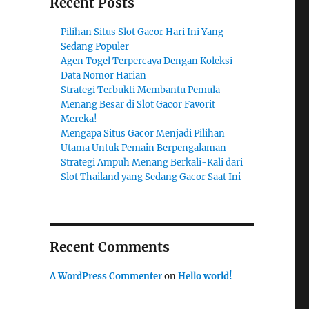
Recent Posts
Pilihan Situs Slot Gacor Hari Ini Yang
Sedang Populer
Agen Togel Terpercaya Dengan Koleksi
Data Nomor Harian
Strategi Terbukti Membantu Pemula
Menang Besar di Slot Gacor Favorit
Mereka!
Mengapa Situs Gacor Menjadi Pilihan
Utama Untuk Pemain Berpengalaman
Strategi Ampuh Menang Berkali-Kali dari
Slot Thailand yang Sedang Gacor Saat Ini
Recent Comments
A WordPress Commenter
on
Hello world!