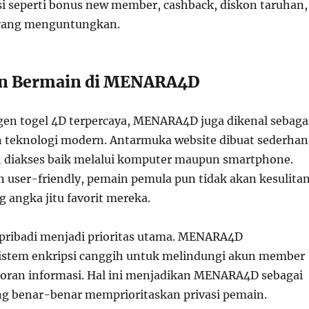
i seperti bonus new member, cashback, diskon taruhan,
 yang menguntungkan.
n Bermain di MENARA4D
agen togel 4D terpercaya, MENARA4D juga dikenal sebaga
 teknologi modern. Antarmuka website dibuat sederhan
 diakses baik melalui komputer maupun smartphone.
 user-friendly, pemain pemula pun tidak akan kesulita
angka jitu favorit mereka.
pribadi menjadi prioritas utama. MENARA4D
stem enkripsi canggih untuk melindungi akun member
ocoran informasi. Hal ini menjadikan MENARA4D sebagai
ng benar-benar memprioritaskan privasi pemain.