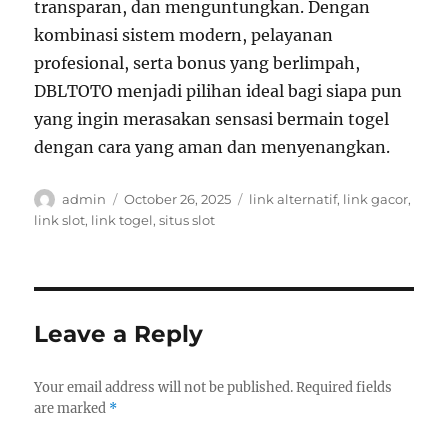
transparan, dan menguntungkan. Dengan
kombinasi sistem modern, pelayanan
profesional, serta bonus yang berlimpah,
DBLTOTO menjadi pilihan ideal bagi siapa pun
yang ingin merasakan sensasi bermain togel
dengan cara yang aman dan menyenangkan.
Author
Posted
Tags
admin
October 26, 2025
link alternatif
,
link gacor
,
on
link slot
,
link togel
,
situs slot
Leave a Reply
Your email address will not be published.
Required fields
are marked
*