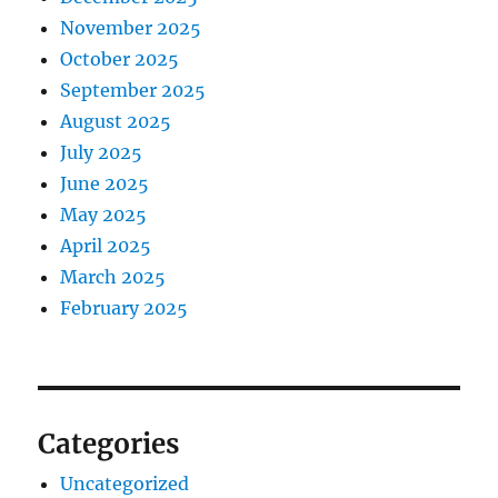
November 2025
October 2025
September 2025
August 2025
July 2025
June 2025
May 2025
April 2025
March 2025
February 2025
Categories
Uncategorized