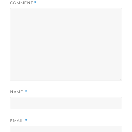
COMMENT
*
NAME
*
EMAIL
*