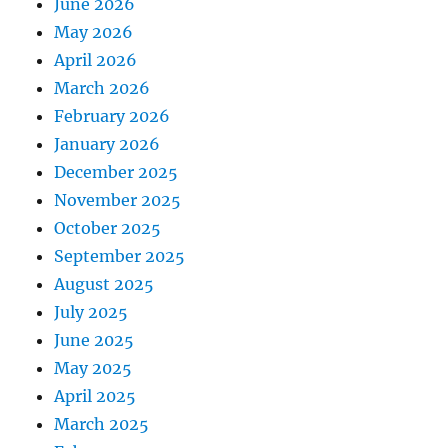
June 2026
May 2026
April 2026
March 2026
February 2026
January 2026
December 2025
November 2025
October 2025
September 2025
August 2025
July 2025
June 2025
May 2025
April 2025
March 2025