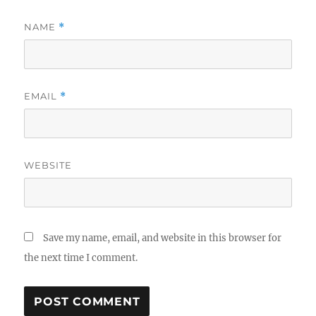
NAME
*
EMAIL
*
WEBSITE
Save my name, email, and website in this browser for
the next time I comment.