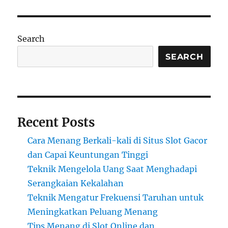
Search
SEARCH
Recent Posts
Cara Menang Berkali-kali di Situs Slot Gacor
dan Capai Keuntungan Tinggi
Teknik Mengelola Uang Saat Menghadapi
Serangkaian Kekalahan
Teknik Mengatur Frekuensi Taruhan untuk
Meningkatkan Peluang Menang
Tips Menang di Slot Online dan