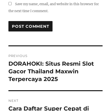
Save my name, email, and website in this browser for
the next time I comment.
Post
PREVIOUS
navigation
DORAHOKI: Situs Resmi Slot
Previous
post:
Gacor Thailand Maxwin
Terpercaya 2025
NEXT
Cara Daftar Super Cepat di
Next