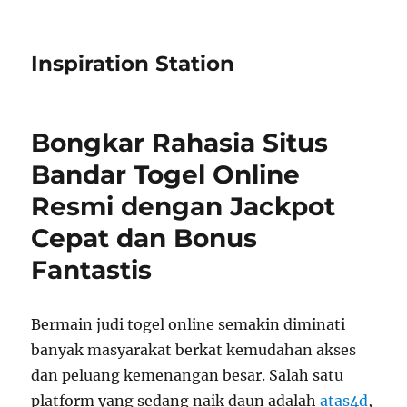
Inspiration Station
Bongkar Rahasia Situs
Bandar Togel Online
Resmi dengan Jackpot
Cepat dan Bonus
Fantastis
Bermain judi togel online semakin diminati
banyak masyarakat berkat kemudahan akses
dan peluang kemenangan besar. Salah satu
platform yang sedang naik daun adalah
atas4d
,