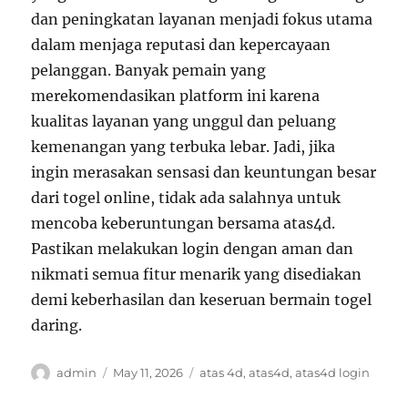
dan peningkatan layanan menjadi fokus utama
dalam menjaga reputasi dan kepercayaan
pelanggan. Banyak pemain yang
merekomendasikan platform ini karena
kualitas layanan yang unggul dan peluang
kemenangan yang terbuka lebar. Jadi, jika
ingin merasakan sensasi dan keuntungan besar
dari togel online, tidak ada salahnya untuk
mencoba keberuntungan bersama atas4d.
Pastikan melakukan login dengan aman dan
nikmati semua fitur menarik yang disediakan
demi keberhasilan dan keseruan bermain togel
daring.
Author
Posted
Tags
admin
May 11, 2026
atas 4d
,
atas4d
,
atas4d login
on