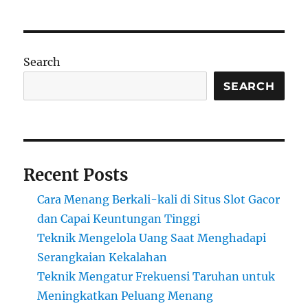
Search
SEARCH
Recent Posts
Cara Menang Berkali-kali di Situs Slot Gacor
dan Capai Keuntungan Tinggi
Teknik Mengelola Uang Saat Menghadapi
Serangkaian Kekalahan
Teknik Mengatur Frekuensi Taruhan untuk
Meningkatkan Peluang Menang