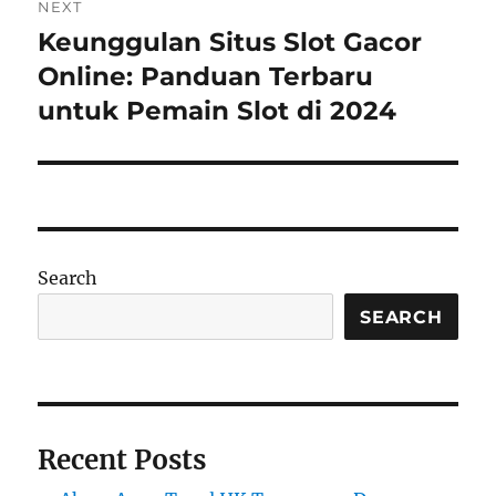
NEXT
Keunggulan Situs Slot Gacor
Next
post:
Online: Panduan Terbaru
untuk Pemain Slot di 2024
Search
SEARCH
Recent Posts