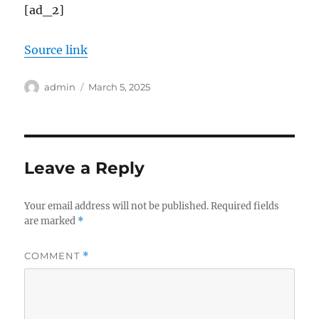
[ad_2]
Source link
Author
Posted
admin
March 5, 2025
on
Leave a Reply
Your email address will not be published.
Required fields
are marked
*
COMMENT
*