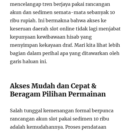
mencelangap tren berjaya pakai rancangan
akun dan sedimen semata-mata sebanyak 10
ribu rupiah. Ini bermakna bahwa akses ke
keseruan daerah slot online tidak lagi menjabat
kepunyaan kewibawaan hisab yang
menyimpan kekayaan draf. Mari kita lihat lebih
bagian dalam perihal apa yang ditawarkan oleh
garis haluan ini.
Akses Mudah dan Cepat &
Beragam Pilihan Permainan
Salah tunggal kemenangan formal berpunca
rancangan akun slot pakai sedimen 10 ribu
adalah kemudahannya. Proses pendataan