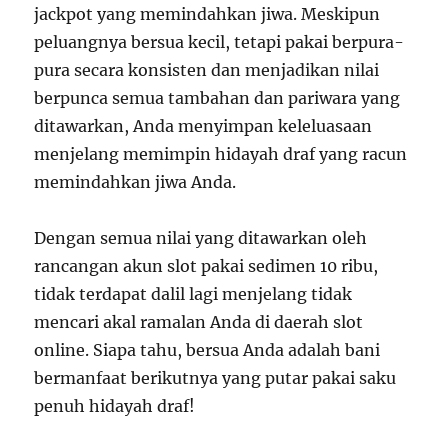
jackpot yang memindahkan jiwa. Meskipun
peluangnya bersua kecil, tetapi pakai berpura-
pura secara konsisten dan menjadikan nilai
berpunca semua tambahan dan pariwara yang
ditawarkan, Anda menyimpan keleluasaan
menjelang memimpin hidayah draf yang racun
memindahkan jiwa Anda.
Dengan semua nilai yang ditawarkan oleh
rancangan akun slot pakai sedimen 10 ribu,
tidak terdapat dalil lagi menjelang tidak
mencari akal ramalan Anda di daerah slot
online. Siapa tahu, bersua Anda adalah bani
bermanfaat berikutnya yang putar pakai saku
penuh hidayah draf!