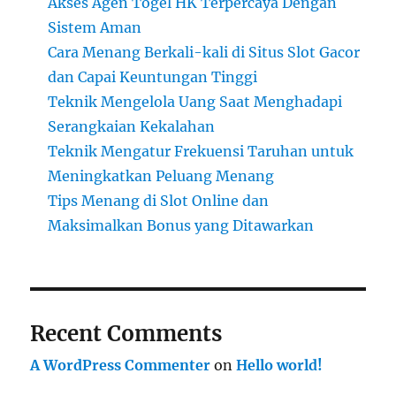
Akses Agen Togel HK Terpercaya Dengan
Sistem Aman
Cara Menang Berkali-kali di Situs Slot Gacor
dan Capai Keuntungan Tinggi
Teknik Mengelola Uang Saat Menghadapi
Serangkaian Kekalahan
Teknik Mengatur Frekuensi Taruhan untuk
Meningkatkan Peluang Menang
Tips Menang di Slot Online dan
Maksimalkan Bonus yang Ditawarkan
Recent Comments
A WordPress Commenter
on
Hello world!