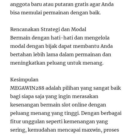
anggota baru atau putaran gratis agar Anda
bisa memulai permainan dengan baik.
Rencanakan Strategi dan Modal
Bermain dengan hati-hati dan mengelola
modal dengan bijak dapat membantu Anda
bertahan lebih lama dalam permainan dan
meningkatkan peluang untuk menang.
Kesimpulan
MEGAWIN288 adalah pilihan yang sangat baik
bagi siapa saja yang ingin merasakan
kesenangan bermain slot online dengan
peluang menang yang tinggi. Dengan berbagai
fitur unggulan seperti kemenangan yang
sering, kemudahan mencapai maxwin, proses