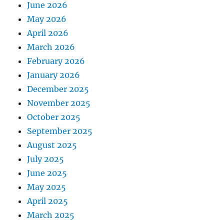
June 2026
May 2026
April 2026
March 2026
February 2026
January 2026
December 2025
November 2025
October 2025
September 2025
August 2025
July 2025
June 2025
May 2025
April 2025
March 2025