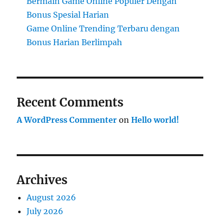
Bermain Game Online Populer Dengan
Bonus Spesial Harian
Game Online Trending Terbaru dengan
Bonus Harian Berlimpah
Recent Comments
A WordPress Commenter
on
Hello world!
Archives
August 2026
July 2026