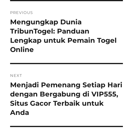
Post
PREVIOUS
navigation
Mengungkap Dunia
Previous
post:
TribunTogel: Panduan
Lengkap untuk Pemain Togel
Online
NEXT
Menjadi Pemenang Setiap Hari
Next
post:
dengan Bergabung di VIP555,
Situs Gacor Terbaik untuk
Anda