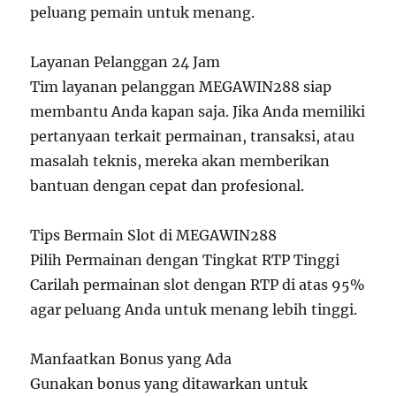
peluang pemain untuk menang.
Layanan Pelanggan 24 Jam
Tim layanan pelanggan MEGAWIN288 siap
membantu Anda kapan saja. Jika Anda memiliki
pertanyaan terkait permainan, transaksi, atau
masalah teknis, mereka akan memberikan
bantuan dengan cepat dan profesional.
Tips Bermain Slot di MEGAWIN288
Pilih Permainan dengan Tingkat RTP Tinggi
Carilah permainan slot dengan RTP di atas 95%
agar peluang Anda untuk menang lebih tinggi.
Manfaatkan Bonus yang Ada
Gunakan bonus yang ditawarkan untuk