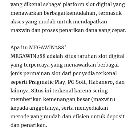
yang dikenal sebagai platform slot digital yang
menawarkan berbagai kemudahan, termasuk
akses yang mudah untuk mendapatkan
maxwin dan proses penarikan dana yang cepat.
Apa itu MEGAWIN288?
MEGAWIN288 adalah situs taruhan slot digital
yang terpercaya yang menawarkan berbagai
jenis permainan slot dari penyedia terkenal
seperti Pragmatic Play, PG Soft, Habanero, dan
lainnya. Situs ini terkenal karena sering
memberikan kemenangan besar (maxwin)
kepada anggotanya, serta menyediakan
metode yang mudah dan efisien untuk deposit
dan penarikan.