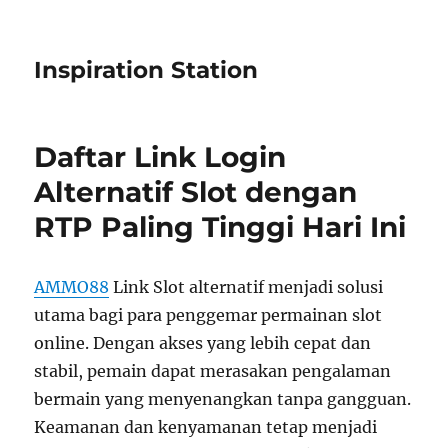
Inspiration Station
Daftar Link Login
Alternatif Slot dengan
RTP Paling Tinggi Hari Ini
AMMO88
Link Slot alternatif menjadi solusi
utama bagi para penggemar permainan slot
online. Dengan akses yang lebih cepat dan
stabil, pemain dapat merasakan pengalaman
bermain yang menyenangkan tanpa gangguan.
Keamanan dan kenyamanan tetap menjadi