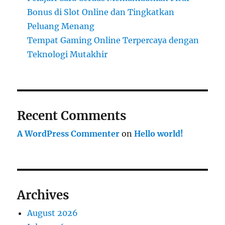
Bonus di Slot Online dan Tingkatkan
Peluang Menang
Tempat Gaming Online Terpercaya dengan
Teknologi Mutakhir
Recent Comments
A WordPress Commenter
on
Hello world!
Archives
August 2026