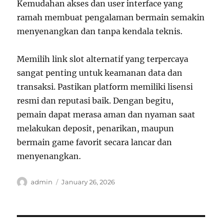
Kemudahan akses dan user interface yang
ramah membuat pengalaman bermain semakin
menyenangkan dan tanpa kendala teknis.
Memilih link slot alternatif yang terpercaya
sangat penting untuk keamanan data dan
transaksi. Pastikan platform memiliki lisensi
resmi dan reputasi baik. Dengan begitu,
pemain dapat merasa aman dan nyaman saat
melakukan deposit, penarikan, maupun
bermain game favorit secara lancar dan
menyenangkan.
Author
Posted
admin
January 26, 2026
on