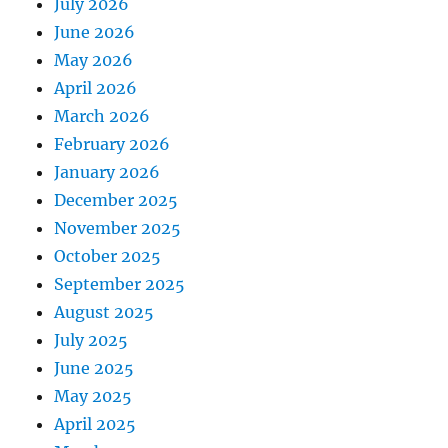
July 2026
June 2026
May 2026
April 2026
March 2026
February 2026
January 2026
December 2025
November 2025
October 2025
September 2025
August 2025
July 2025
June 2025
May 2025
April 2025