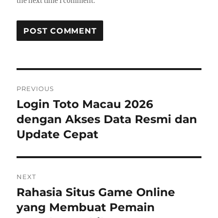
the next time I comment.
Post
PREVIOUS
navigation
Login Toto Macau 2026
Previous
post:
dengan Akses Data Resmi dan
Update Cepat
NEXT
Rahasia Situs Game Online
Next
post:
yang Membuat Pemain