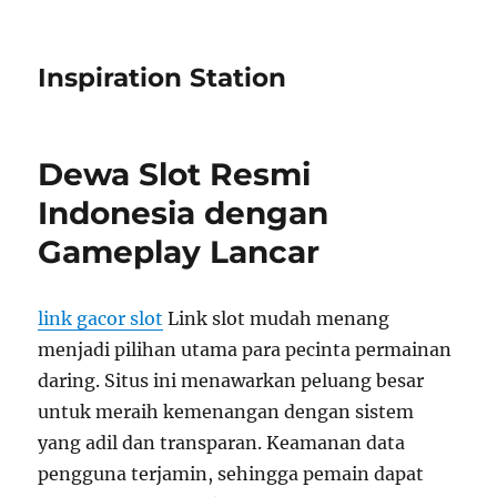
Inspiration Station
Dewa Slot Resmi
Indonesia dengan
Gameplay Lancar
link gacor slot
Link slot mudah menang
menjadi pilihan utama para pecinta permainan
daring. Situs ini menawarkan peluang besar
untuk meraih kemenangan dengan sistem
yang adil dan transparan. Keamanan data
pengguna terjamin, sehingga pemain dapat