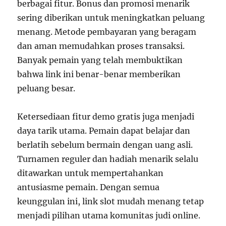
berbagai fitur. Bonus dan promosi menarik
sering diberikan untuk meningkatkan peluang
menang. Metode pembayaran yang beragam
dan aman memudahkan proses transaksi.
Banyak pemain yang telah membuktikan
bahwa link ini benar-benar memberikan
peluang besar.
Ketersediaan fitur demo gratis juga menjadi
daya tarik utama. Pemain dapat belajar dan
berlatih sebelum bermain dengan uang asli.
Turnamen reguler dan hadiah menarik selalu
ditawarkan untuk mempertahankan
antusiasme pemain. Dengan semua
keunggulan ini, link slot mudah menang tetap
menjadi pilihan utama komunitas judi online.