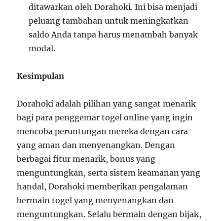
ditawarkan oleh Dorahoki. Ini bisa menjadi
peluang tambahan untuk meningkatkan
saldo Anda tanpa harus menambah banyak
modal.
Kesimpulan
Dorahoki adalah pilihan yang sangat menarik
bagi para penggemar togel online yang ingin
mencoba peruntungan mereka dengan cara
yang aman dan menyenangkan. Dengan
berbagai fitur menarik, bonus yang
menguntungkan, serta sistem keamanan yang
handal, Dorahoki memberikan pengalaman
bermain togel yang menyenangkan dan
menguntungkan. Selalu bermain dengan bijak,