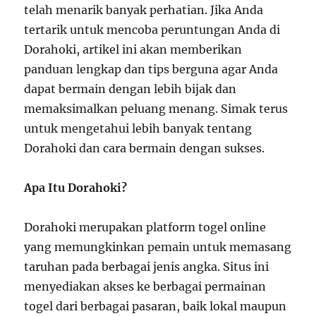
telah menarik banyak perhatian. Jika Anda
tertarik untuk mencoba peruntungan Anda di
Dorahoki, artikel ini akan memberikan
panduan lengkap dan tips berguna agar Anda
dapat bermain dengan lebih bijak dan
memaksimalkan peluang menang. Simak terus
untuk mengetahui lebih banyak tentang
Dorahoki dan cara bermain dengan sukses.
Apa Itu Dorahoki?
Dorahoki merupakan platform togel online
yang memungkinkan pemain untuk memasang
taruhan pada berbagai jenis angka. Situs ini
menyediakan akses ke berbagai permainan
togel dari berbagai pasaran, baik lokal maupun