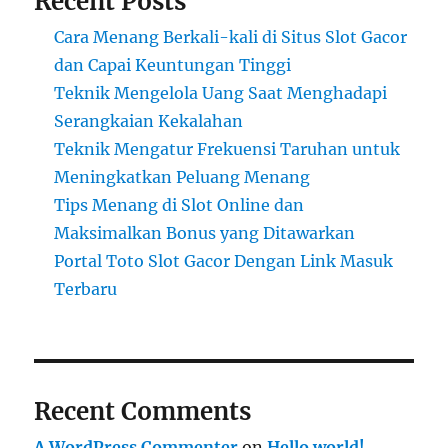
Recent Posts
Cara Menang Berkali-kali di Situs Slot Gacor
dan Capai Keuntungan Tinggi
Teknik Mengelola Uang Saat Menghadapi
Serangkaian Kekalahan
Teknik Mengatur Frekuensi Taruhan untuk
Meningkatkan Peluang Menang
Tips Menang di Slot Online dan
Maksimalkan Bonus yang Ditawarkan
Portal Toto Slot Gacor Dengan Link Masuk
Terbaru
Recent Comments
A WordPress Commenter
on
Hello world!