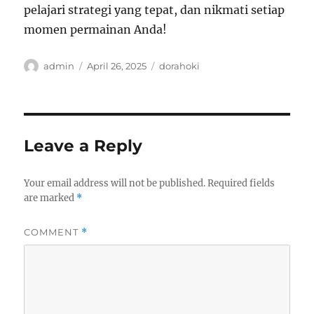
pelajari strategi yang tepat, dan nikmati setiap
momen permainan Anda!
Author
Posted
Tags
admin
April 26, 2025
dorahoki
on
Leave a Reply
Your email address will not be published.
Required fields
are marked
*
COMMENT
*