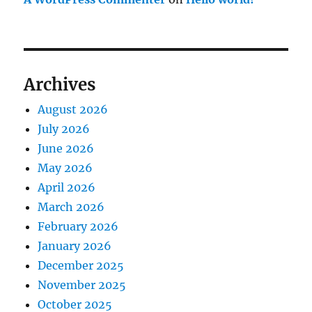
Archives
August 2026
July 2026
June 2026
May 2026
April 2026
March 2026
February 2026
January 2026
December 2025
November 2025
October 2025