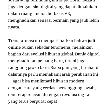
sosial yang terhubung lintas platform. Begitu
juga dengan
slot
digital yang dapat dimainkan
dalam ruang imersif berbasis VR,
menghadirkan sensasi bermain yang jauh lebih
nyata.
Transformasi ini memperlihatkan bahwa
judi
online
bukan sekadar fenomena, melainkan
bagian dari evolusi hiburan global. Dunia digital
menghadirkan peluang baru, tetapi juga
tanggung jawab baru. Siapa pun yang terlibat di
dalamnya perlu memahami arah perubahan ini
—agar bisa menikmati hiburan modern
dengan cara yang cerdas, bertanggung jawab,
dan tetap relevan di tengah revolusi digital
yang terus berputar cepat.