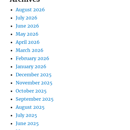
August 2026
July 2026
June 2026
May 2026
April 2026
March 2026
February 2026
January 2026
December 2025
November 2025
October 2025
September 2025
August 2025
July 2025
June 2025