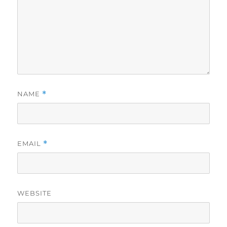
NAME
*
EMAIL
*
WEBSITE