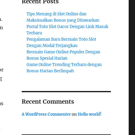
Recent Posts
Tips Menang di Slot Online dan
.
Maksimalkan Bonus yang Ditawarkan
Portal Toto Slot Gacor Dengan Link Masuk
an
Terbaru
Pengalaman Baru Bermain Toto Slot
Dengan Modal Terjangkau
Bermain Game Online Populer Dengan
Bonus Spesial Harian
Game Online Trending Terbaru dengan
or
Bonus Harian Berlimpah
g
Recent Comments
us
A WordPress Commenter
on
Hello world!
s