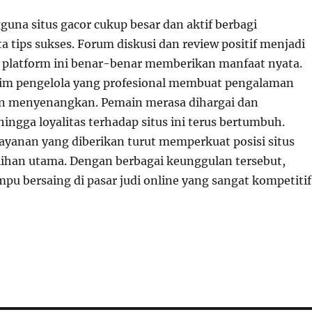
una situs gacor cukup besar dan aktif berbagi
 tips sukses. Forum diskusi dan review positif menjadi
 platform ini benar-benar memberikan manfaat nyata.
tim pengelola yang profesional membuat pengalaman
n menyenangkan. Pemain merasa dihargai dan
ingga loyalitas terhadap situs ini terus bertumbuh.
 layanan yang diberikan turut memperkuat posisi situs
ilihan utama. Dengan berbagai keunggulan tersebut,
pu bersaing di pasar judi online yang sangat kompetitif