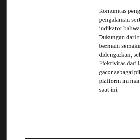
Komunitas pengg
pengalaman serta
indikator bahwa
Dukungan dari 
bermain semaki
didengarkan, seh
Efektivitas dari
gacor sebagai p
platform ini mam
saat ini.