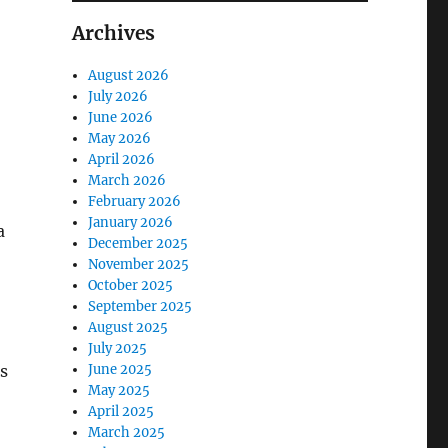
Archives
August 2026
July 2026
June 2026
May 2026
April 2026
March 2026
February 2026
January 2026
a
December 2025
November 2025
October 2025
September 2025
August 2025
July 2025
s
June 2025
May 2025
April 2025
March 2025