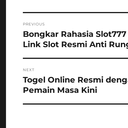
Post
PREVIOUS
navigation
Bongkar Rahasia Slot777 
Previous
post:
Link Slot Resmi Anti Ru
NEXT
Togel Online Resmi deng
Next
post:
Pemain Masa Kini