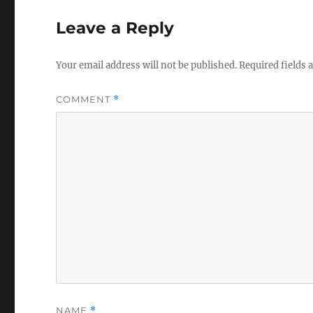
Leave a Reply
Your email address will not be published.
Required fields
COMMENT
*
NAME
*