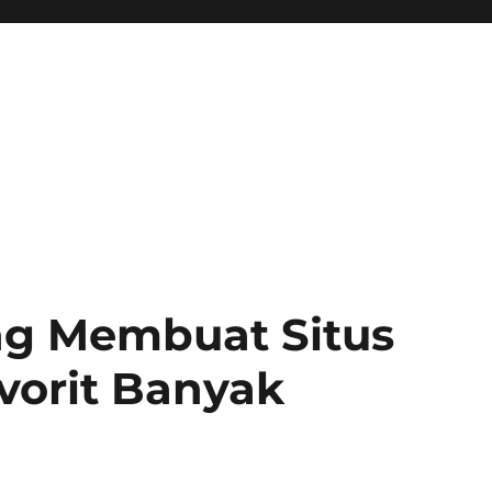
ng Membuat Situs
vorit Banyak