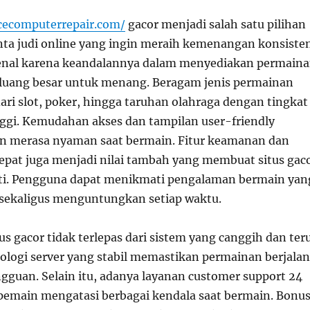
cecomputerrepair.com/
gacor menjadi salah satu pilihan
nta judi online yang ingin meraih kemenangan konsisten
kenal karena keandalannya dalam menyediakan permain
eluang besar untuk menang. Beragam jenis permainan
dari slot, poker, hingga taruhan olahraga dengan tingkat
nggi. Kemudahan akses dan tampilan user-friendly
 merasa nyaman saat bermain. Fitur keamanan dan
cepat juga menjadi nilai tambah yang membuat situs gac
ti. Pengguna dapat menikmati pengalaman bermain yan
ekaligus menguntungkan setiap waktu.
us gacor tidak terlepas dari sistem yang canggih dan ter
nologi server yang stabil memastikan permainan berjalan
ngguan. Selain itu, adanya layanan customer support 24
emain mengatasi berbagai kendala saat bermain. Bonu