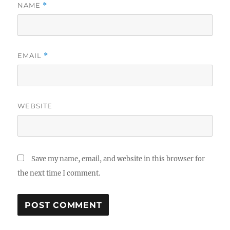
NAME
*
EMAIL
*
WEBSITE
Save my name, email, and website in this browser for
the next time I comment.