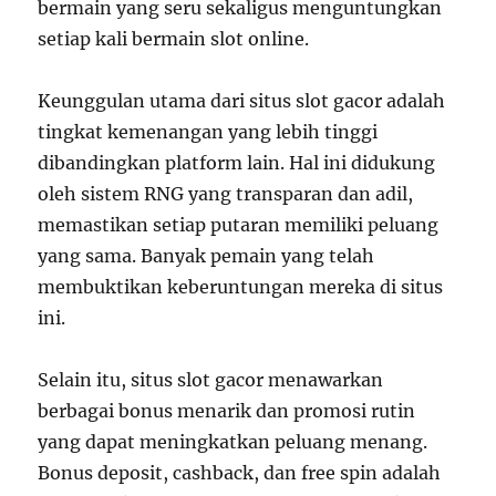
bermain yang seru sekaligus menguntungkan
setiap kali bermain slot online.
Keunggulan utama dari situs slot gacor adalah
tingkat kemenangan yang lebih tinggi
dibandingkan platform lain. Hal ini didukung
oleh sistem RNG yang transparan dan adil,
memastikan setiap putaran memiliki peluang
yang sama. Banyak pemain yang telah
membuktikan keberuntungan mereka di situs
ini.
Selain itu, situs slot gacor menawarkan
berbagai bonus menarik dan promosi rutin
yang dapat meningkatkan peluang menang.
Bonus deposit, cashback, dan free spin adalah