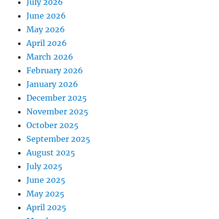
July 2026
June 2026
May 2026
April 2026
March 2026
February 2026
January 2026
December 2025
November 2025
October 2025
September 2025
August 2025
July 2025
June 2025
May 2025
April 2025