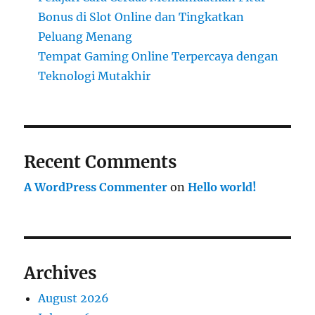
Bonus di Slot Online dan Tingkatkan
Peluang Menang
Tempat Gaming Online Terpercaya dengan
Teknologi Mutakhir
Recent Comments
A WordPress Commenter
on
Hello world!
Archives
August 2026