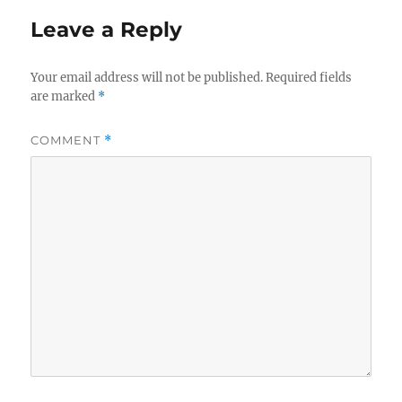
Leave a Reply
Your email address will not be published.
Required fields
are marked
*
COMMENT
*