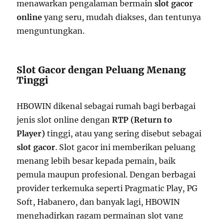
menawarkan pengalaman bermain
slot gacor
online
yang seru, mudah diakses, dan tentunya
menguntungkan.
Slot Gacor dengan Peluang Menang
Tinggi
HBOWIN dikenal sebagai rumah bagi berbagai
jenis slot online dengan
RTP (Return to
Player)
tinggi, atau yang sering disebut sebagai
slot gacor
. Slot gacor ini memberikan peluang
menang lebih besar kepada pemain, baik
pemula maupun profesional. Dengan berbagai
provider terkemuka seperti Pragmatic Play, PG
Soft, Habanero, dan banyak lagi, HBOWIN
menghadirkan ragam permainan slot yang