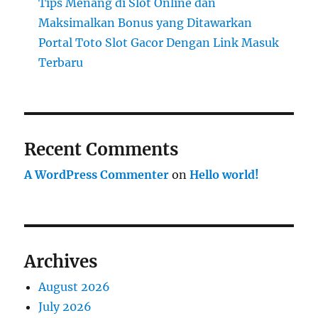
Tips Menang di Slot Online dan
Maksimalkan Bonus yang Ditawarkan
Portal Toto Slot Gacor Dengan Link Masuk
Terbaru
Recent Comments
A WordPress Commenter
on
Hello world!
Archives
August 2026
July 2026