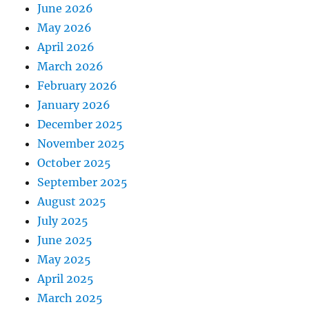
June 2026
May 2026
April 2026
March 2026
February 2026
January 2026
December 2025
November 2025
October 2025
September 2025
August 2025
July 2025
June 2025
May 2025
April 2025
March 2025