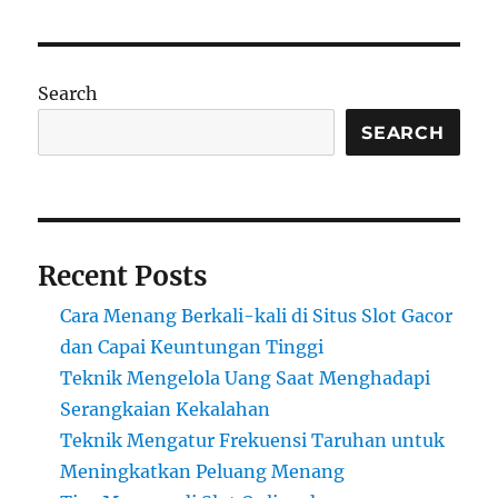
Search
SEARCH
Recent Posts
Cara Menang Berkali-kali di Situs Slot Gacor
dan Capai Keuntungan Tinggi
Teknik Mengelola Uang Saat Menghadapi
Serangkaian Kekalahan
Teknik Mengatur Frekuensi Taruhan untuk
Meningkatkan Peluang Menang