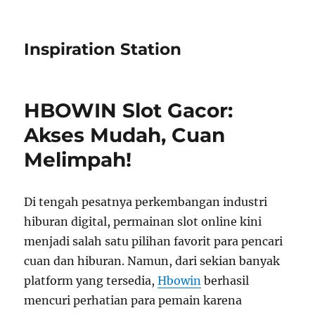
Inspiration Station
HBOWIN Slot Gacor:
Akses Mudah, Cuan
Melimpah!
Di tengah pesatnya perkembangan industri
hiburan digital, permainan slot online kini
menjadi salah satu pilihan favorit para pencari
cuan dan hiburan. Namun, dari sekian banyak
platform yang tersedia,
Hbowin
berhasil
mencuri perhatian para pemain karena