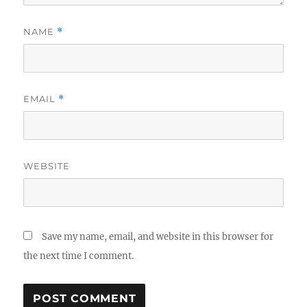
NAME
*
EMAIL
*
WEBSITE
Save my name, email, and website in this browser for
the next time I comment.