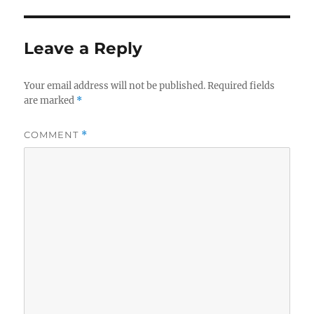
Leave a Reply
Your email address will not be published.
Required fields
are marked
*
COMMENT
*