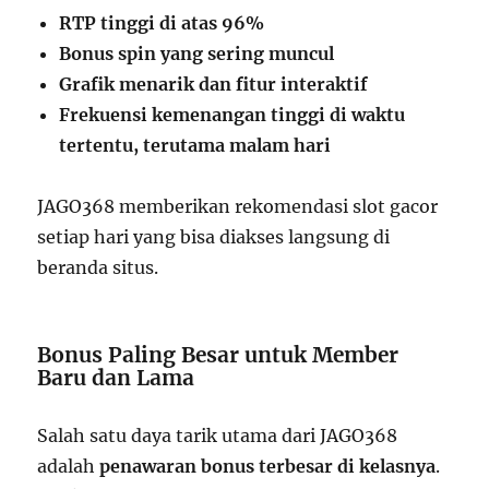
RTP tinggi di atas 96%
Bonus spin yang sering muncul
Grafik menarik dan fitur interaktif
Frekuensi kemenangan tinggi di waktu
tertentu, terutama malam hari
JAGO368 memberikan rekomendasi slot gacor
setiap hari yang bisa diakses langsung di
beranda situs.
Bonus Paling Besar untuk Member
Baru dan Lama
Salah satu daya tarik utama dari JAGO368
adalah
penawaran bonus terbesar di kelasnya
.