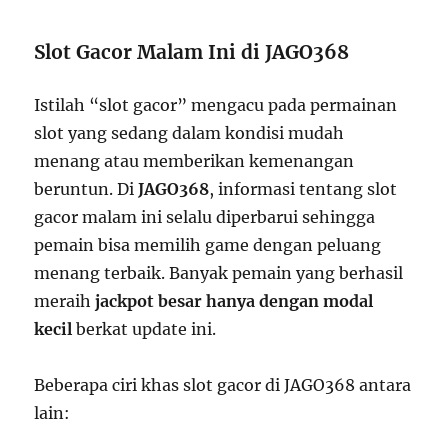
Slot Gacor Malam Ini di JAGO368
Istilah “slot gacor” mengacu pada permainan
slot yang sedang dalam kondisi mudah
menang atau memberikan kemenangan
beruntun. Di
JAGO368
, informasi tentang slot
gacor malam ini selalu diperbarui sehingga
pemain bisa memilih game dengan peluang
menang terbaik. Banyak pemain yang berhasil
meraih
jackpot besar hanya dengan modal
kecil
berkat update ini.
Beberapa ciri khas slot gacor di JAGO368 antara
lain: