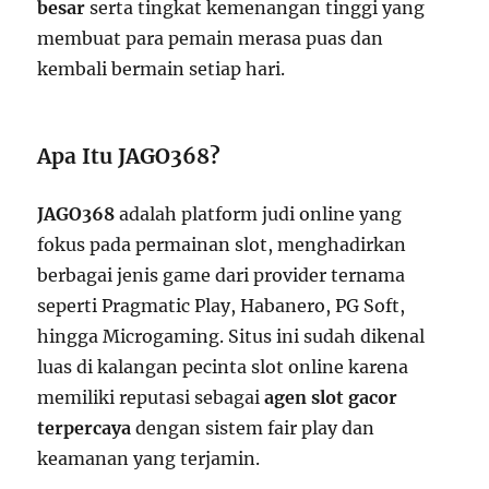
besar
serta tingkat kemenangan tinggi yang
membuat para pemain merasa puas dan
kembali bermain setiap hari.
Apa Itu JAGO368?
JAGO368
adalah platform judi online yang
fokus pada permainan slot, menghadirkan
berbagai jenis game dari provider ternama
seperti Pragmatic Play, Habanero, PG Soft,
hingga Microgaming. Situs ini sudah dikenal
luas di kalangan pecinta slot online karena
memiliki reputasi sebagai
agen slot gacor
terpercaya
dengan sistem fair play dan
keamanan yang terjamin.