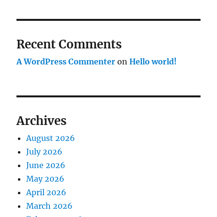
Recent Comments
A WordPress Commenter
on
Hello world!
Archives
August 2026
July 2026
June 2026
May 2026
April 2026
March 2026