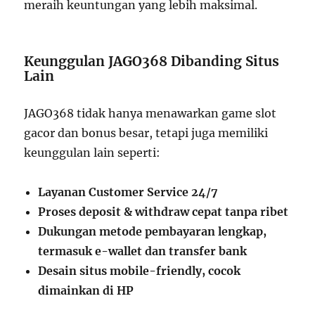
meraih keuntungan yang lebih maksimal.
Keunggulan JAGO368 Dibanding Situs
Lain
JAGO368 tidak hanya menawarkan game slot
gacor dan bonus besar, tetapi juga memiliki
keunggulan lain seperti:
Layanan Customer Service 24/7
Proses deposit & withdraw cepat tanpa ribet
Dukungan metode pembayaran lengkap,
termasuk e-wallet dan transfer bank
Desain situs mobile-friendly, cocok
dimainkan di HP