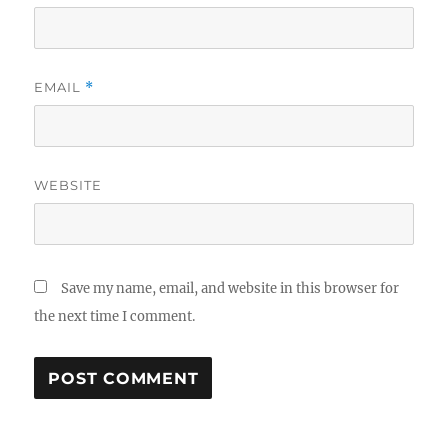
EMAIL
*
WEBSITE
Save my name, email, and website in this browser for
the next time I comment.