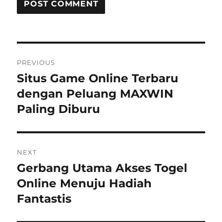
Post
PREVIOUS
navigation
Situs Game Online Terbaru
Previous
post:
dengan Peluang MAXWIN
Paling Diburu
NEXT
Gerbang Utama Akses Togel
Next
post:
Online Menuju Hadiah
Fantastis