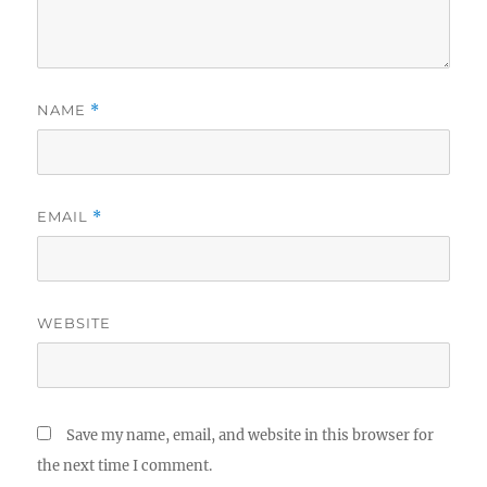
NAME
*
EMAIL
*
WEBSITE
Save my name, email, and website in this browser for
the next time I comment.