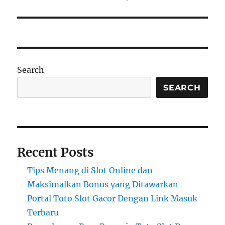
Search
SEARCH
Recent Posts
Tips Menang di Slot Online dan
Maksimalkan Bonus yang Ditawarkan
Portal Toto Slot Gacor Dengan Link Masuk
Terbaru