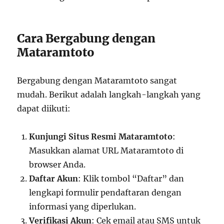
Cara Bergabung dengan
Mataramtoto
Bergabung dengan Mataramtoto sangat
mudah. Berikut adalah langkah-langkah yang
dapat diikuti:
Kunjungi Situs Resmi Mataramtoto
:
Masukkan alamat URL Mataramtoto di
browser Anda.
Daftar Akun
: Klik tombol “Daftar” dan
lengkapi formulir pendaftaran dengan
informasi yang diperlukan.
Verifikasi Akun
: Cek email atau SMS untuk