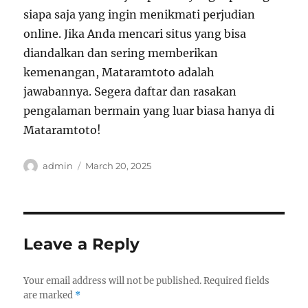
siapa saja yang ingin menikmati perjudian
online. Jika Anda mencari situs yang bisa
diandalkan dan sering memberikan
kemenangan, Mataramtoto adalah
jawabannya. Segera daftar dan rasakan
pengalaman bermain yang luar biasa hanya di
Mataramtoto!
Author
Posted
admin
March 20, 2025
on
Leave a Reply
Your email address will not be published.
Required fields
are marked
*