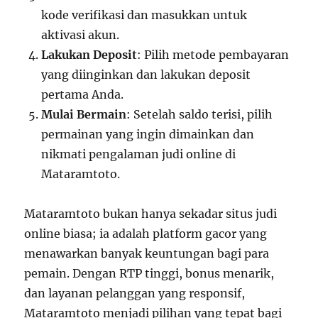
kode verifikasi dan masukkan untuk
aktivasi akun.
Lakukan Deposit
: Pilih metode pembayaran
yang diinginkan dan lakukan deposit
pertama Anda.
Mulai Bermain
: Setelah saldo terisi, pilih
permainan yang ingin dimainkan dan
nikmati pengalaman judi online di
Mataramtoto.
Mataramtoto bukan hanya sekadar situs judi
online biasa; ia adalah platform gacor yang
menawarkan banyak keuntungan bagi para
pemain. Dengan RTP tinggi, bonus menarik,
dan layanan pelanggan yang responsif,
Mataramtoto menjadi pilihan yang tepat bagi