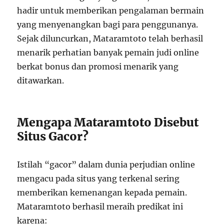
hadir untuk memberikan pengalaman bermain
yang menyenangkan bagi para penggunanya.
Sejak diluncurkan, Mataramtoto telah berhasil
menarik perhatian banyak pemain judi online
berkat bonus dan promosi menarik yang
ditawarkan.
Mengapa Mataramtoto Disebut
Situs Gacor?
Istilah “gacor” dalam dunia perjudian online
mengacu pada situs yang terkenal sering
memberikan kemenangan kepada pemain.
Mataramtoto berhasil meraih predikat ini
karena: