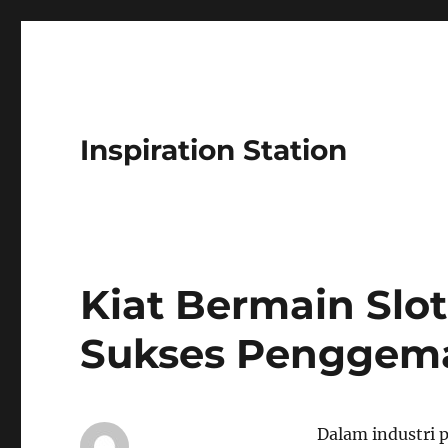
Inspiration Station
Kiat Bermain Slot
Sukses Penggema
Dalam industri 