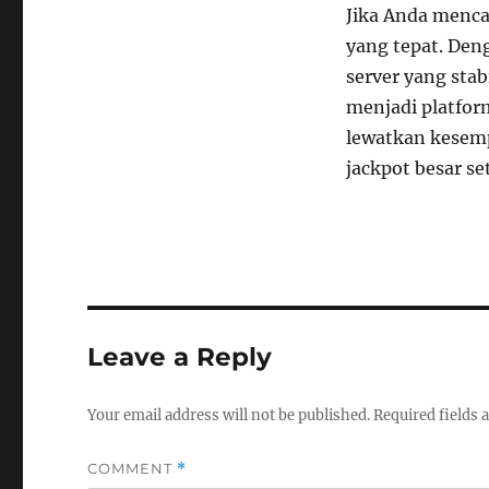
Jika Anda mencar
yang tepat. Den
server yang sta
menjadi platfor
lewatkan kesem
jackpot besar set
Leave a Reply
Your email address will not be published.
Required fields
COMMENT
*