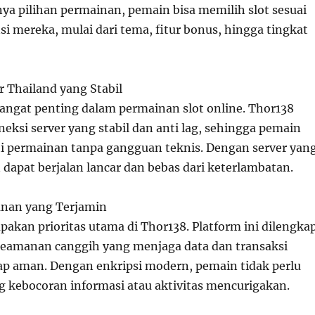
a pilihan permainan, pemain bisa memilih slot sesuai
i mereka, mulai dari tema, fitur bonus, hingga tingkat
r Thailand yang Stabil
 sangat penting dalam permainan slot online. Thor138
ksi server yang stabil dan anti lag, sehingga pemain
 permainan tanpa gangguan teknis. Dengan server yan
dapat berjalan lancar dan bebas dari keterlambatan.
anan yang Terjamin
kan prioritas utama di Thor138. Platform ini dilengkap
eamanan canggih yang menjaga data dan transaksi
ap aman. Dengan enkripsi modern, pemain tidak perlu
g kebocoran informasi atau aktivitas mencurigakan.