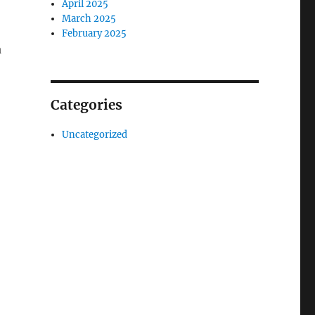
April 2025
March 2025
February 2025
a
Categories
Uncategorized