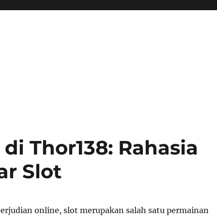
 di Thor138: Rahasia
r Slot
perjudian online, slot merupakan salah satu permainan