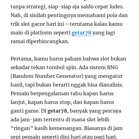
tanpa strategi, siap-siap aja saldo cepat ludes.
Nah, di sinilah pentingnya memahami pola dan
trik slot gacor hari ini—terutama kalau kamu
main di platform seperti
getar78
yang lagi
ramai diperbincangkan.
Pertama, kamu harus paham bahwa slot bukan
sekadar tekan tombol spin. Ada sistem RNG
(Random Number Generator) yang mengatur
hasil, tapi bukan berarti nggak bisa dianalisis.
Pemain berpengalaman tahu kapan harus
lanjut, kapan harus stop, dan kapan harus
ganti game. Di
getar78
, banyak yang percaya
ada jam-jam tertentu di mana slot lebih
“ringan” kasih kemenangan. Biasanya di jam
sepi pemain seperti dini hari atau pagi hari.