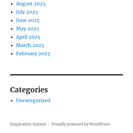
August 2025
July 2025
June 2025
May 2025
April 2025
March 2025
February 2025
Categories
Uncategorized
Inspiration Station
Proudly powered by WordPress