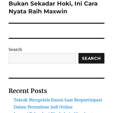
Bukan Sekadar Hoki, Ini Cara
Next
post:
Nyata Raih Maxwin
Search
SEARCH
Recent Posts
Teknik Mengelola Emosi Saat Berpartisipasi
Dalam Permainan Judi Online