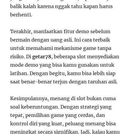
balik kalah karena nggak tahu kapan harus
berhenti.
Terakhir, manfaatkan fitur demo sebelum
bermain dengan uang asli. Ini cara terbaik
untuk memahami mekanisme game tanpa
risiko. Di
getar78
, beberapa slot menyediakan
mode demo yang bisa kamu gunakan untuk
latihan. Dengan begitu, kamu bisa lebih siap
saat benar-benar terjun dengan taruhan asli.
Kesimpulannya, menang di slot bukan cuma
soal keberuntungan. Dengan strategi yang
tepat, pemilihan game yang cerdas, dan
kontrol diri yang kuat, peluang menang bisa
meningkat secara signifikan. Jadi, kalau kamu