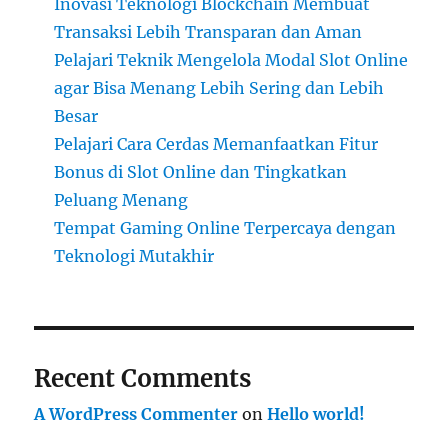
Inovasi Teknologi Blockchain Membuat
Transaksi Lebih Transparan dan Aman
Pelajari Teknik Mengelola Modal Slot Online
agar Bisa Menang Lebih Sering dan Lebih
Besar
Pelajari Cara Cerdas Memanfaatkan Fitur
Bonus di Slot Online dan Tingkatkan
Peluang Menang
Tempat Gaming Online Terpercaya dengan
Teknologi Mutakhir
Recent Comments
A WordPress Commenter
on
Hello world!