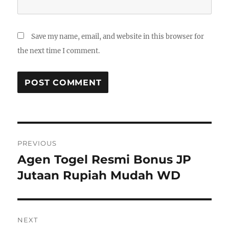
Save my name, email, and website in this browser for
the next time I comment.
Post
PREVIOUS
navigation
Agen Togel Resmi Bonus JP
Previous
post:
Jutaan Rupiah Mudah WD
NEXT