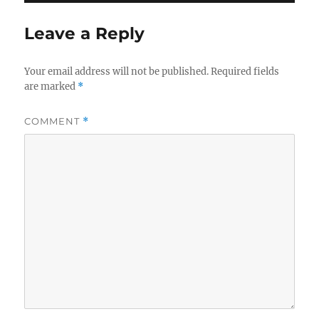
Leave a Reply
Your email address will not be published.
Required fields
are marked
*
COMMENT
*