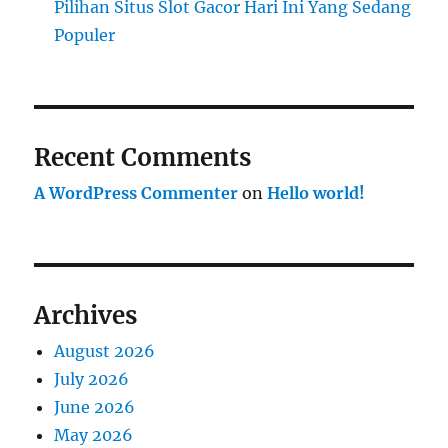
Pilihan Situs Slot Gacor Hari Ini Yang Sedang
Populer
Recent Comments
A WordPress Commenter
on
Hello world!
Archives
August 2026
July 2026
June 2026
May 2026