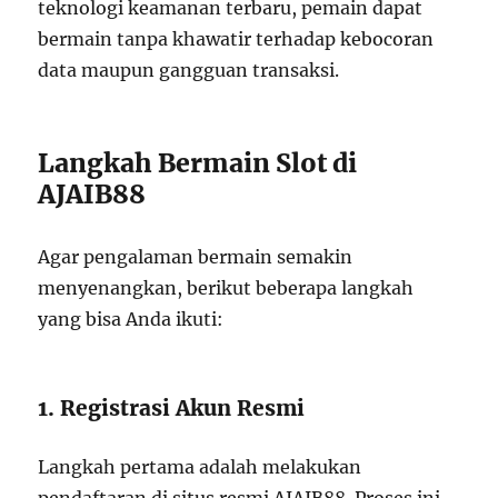
teknologi keamanan terbaru, pemain dapat
bermain tanpa khawatir terhadap kebocoran
data maupun gangguan transaksi.
Langkah Bermain Slot di
AJAIB88
Agar pengalaman bermain semakin
menyenangkan, berikut beberapa langkah
yang bisa Anda ikuti:
1. Registrasi Akun Resmi
Langkah pertama adalah melakukan