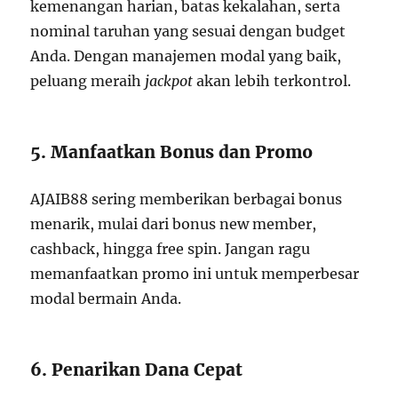
kemenangan harian, batas kekalahan, serta
nominal taruhan yang sesuai dengan budget
Anda. Dengan manajemen modal yang baik,
peluang meraih
jackpot
akan lebih terkontrol.
5. Manfaatkan Bonus dan Promo
AJAIB88 sering memberikan berbagai bonus
menarik, mulai dari bonus new member,
cashback, hingga free spin. Jangan ragu
memanfaatkan promo ini untuk memperbesar
modal bermain Anda.
6. Penarikan Dana Cepat