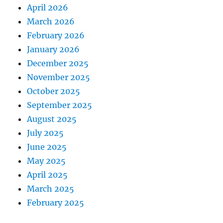
April 2026
March 2026
February 2026
January 2026
December 2025
November 2025
October 2025
September 2025
August 2025
July 2025
June 2025
May 2025
April 2025
March 2025
February 2025