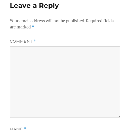
Leave a Reply
Your email address will not be published.
Required fields
are marked
*
COMMENT
*
NAME
*