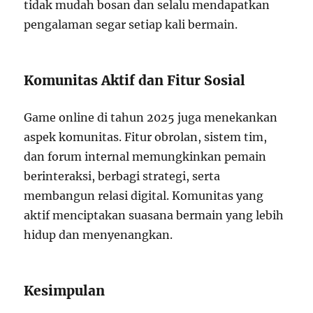
tidak mudah bosan dan selalu mendapatkan
pengalaman segar setiap kali bermain.
Komunitas Aktif dan Fitur Sosial
Game online di tahun 2025 juga menekankan
aspek komunitas. Fitur obrolan, sistem tim,
dan forum internal memungkinkan pemain
berinteraksi, berbagi strategi, serta
membangun relasi digital. Komunitas yang
aktif menciptakan suasana bermain yang lebih
hidup dan menyenangkan.
Kesimpulan