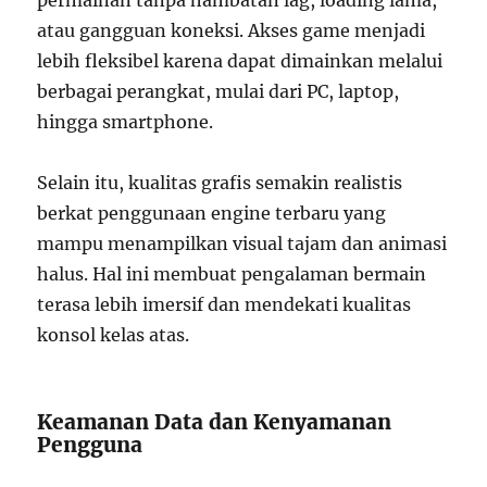
permainan tanpa hambatan lag, loading lama,
atau gangguan koneksi. Akses game menjadi
lebih fleksibel karena dapat dimainkan melalui
berbagai perangkat, mulai dari PC, laptop,
hingga smartphone.
Selain itu, kualitas grafis semakin realistis
berkat penggunaan engine terbaru yang
mampu menampilkan visual tajam dan animasi
halus. Hal ini membuat pengalaman bermain
terasa lebih imersif dan mendekati kualitas
konsol kelas atas.
Keamanan Data dan Kenyamanan
Pengguna