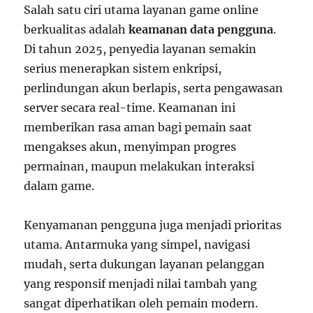
Salah satu ciri utama layanan game online
berkualitas adalah
keamanan data pengguna
.
Di tahun 2025, penyedia layanan semakin
serius menerapkan sistem enkripsi,
perlindungan akun berlapis, serta pengawasan
server secara real-time. Keamanan ini
memberikan rasa aman bagi pemain saat
mengakses akun, menyimpan progres
permainan, maupun melakukan interaksi
dalam game.
Kenyamanan pengguna juga menjadi prioritas
utama. Antarmuka yang simpel, navigasi
mudah, serta dukungan layanan pelanggan
yang responsif menjadi nilai tambah yang
sangat diperhatikan oleh pemain modern.