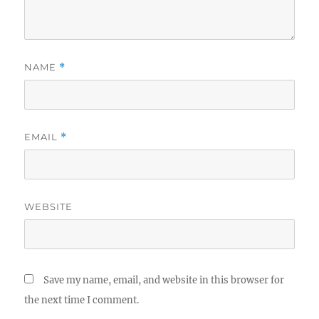
NAME
*
EMAIL
*
WEBSITE
Save my name, email, and website in this browser for
the next time I comment.