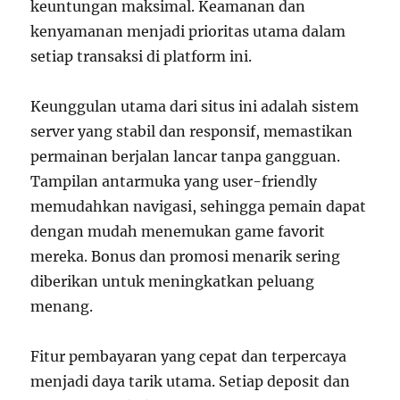
keuntungan maksimal. Keamanan dan
kenyamanan menjadi prioritas utama dalam
setiap transaksi di platform ini.
Keunggulan utama dari situs ini adalah sistem
server yang stabil dan responsif, memastikan
permainan berjalan lancar tanpa gangguan.
Tampilan antarmuka yang user-friendly
memudahkan navigasi, sehingga pemain dapat
dengan mudah menemukan game favorit
mereka. Bonus dan promosi menarik sering
diberikan untuk meningkatkan peluang
menang.
Fitur pembayaran yang cepat dan terpercaya
menjadi daya tarik utama. Setiap deposit dan