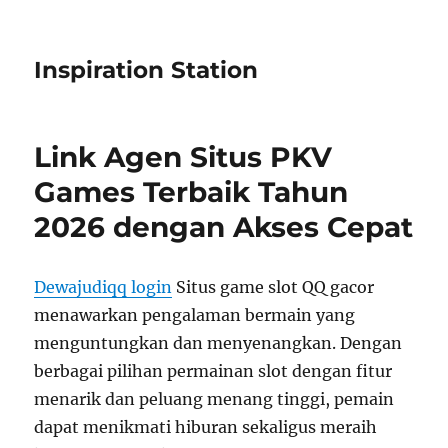
Inspiration Station
Link Agen Situs PKV
Games Terbaik Tahun
2026 dengan Akses Cepat
Dewajudiqq login
Situs game slot QQ gacor
menawarkan pengalaman bermain yang
menguntungkan dan menyenangkan. Dengan
berbagai pilihan permainan slot dengan fitur
menarik dan peluang menang tinggi, pemain
dapat menikmati hiburan sekaligus meraih