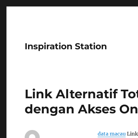
Inspiration Station
Link Alternatif 
dengan Akses Onl
data macau
Link