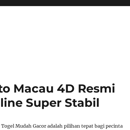
Toto Macau 4D Resmi
ine Super Stabil
 Togel Mudah Gacor adalah pilihan tepat bagi pecinta