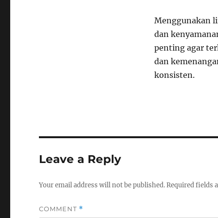
Menggunakan lin
dan kenyamanan 
penting agar te
dan kemenangan 
konsisten.
Leave a Reply
Your email address will not be published.
Required fields
COMMENT
*