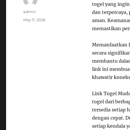
togel yang ingi
Author
admin
dan terpercaya
Posted
May 11, 2026
aman. Keamanan 
on
memastikan pe
Memanfaatkan l
secara signifika
membantu dalam
link ini membuat
khawatir koneks
Link Togel Muda
togel dari berba
tersedia setiap
dengan cepat. D
setiap kendala y