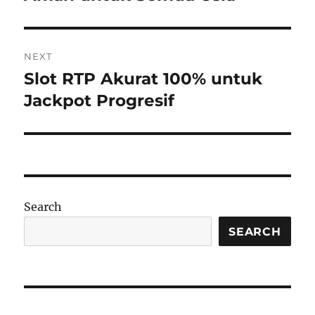
NEXT
Slot RTP Akurat 100% untuk
Next
post:
Jackpot Progresif
Search
SEARCH