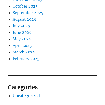
October 2025
September 2025
August 2025
July 2025
June 2025
May 2025
April 2025
March 2025
February 2025
Categories
Uncategorized