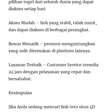
pilihan togel dari seluruh dunia yang dapat
diakses setiap hari.
Akses Mudah – link yang stabil, tidak rumit,
dan dapat diakses di berbagai perangkat.
Bonus Menarik – promosi menguntungkan
yang sulit ditemukan di platform lainnya.
Layanan Terbaik – Customer Service tersedia
24 jam dengan pelayanan yang cepat dan
bersahabat.
Kesimpulan
Jika Anda sedang mencari link toto situs 4D