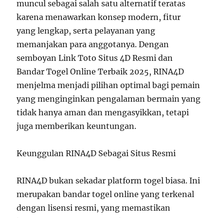
muncul sebagai salah satu alternatif teratas
karena menawarkan konsep modern, fitur
yang lengkap, serta pelayanan yang
memanjakan para anggotanya. Dengan
semboyan Link Toto Situs 4D Resmi dan
Bandar Togel Online Terbaik 2025, RINA4D
menjelma menjadi pilihan optimal bagi pemain
yang menginginkan pengalaman bermain yang
tidak hanya aman dan mengasyikkan, tetapi
juga memberikan keuntungan.
Keunggulan RINA4D Sebagai Situs Resmi
RINA4D bukan sekadar platform togel biasa. Ini
merupakan bandar togel online yang terkenal
dengan lisensi resmi, yang memastikan