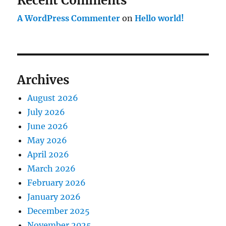
Recent Comments
A WordPress Commenter
on
Hello world!
Archives
August 2026
July 2026
June 2026
May 2026
April 2026
March 2026
February 2026
January 2026
December 2025
November 2025