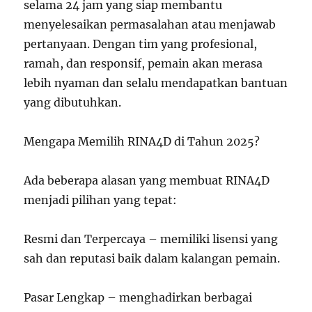
selama 24 jam yang siap membantu
menyelesaikan permasalahan atau menjawab
pertanyaan. Dengan tim yang profesional,
ramah, dan responsif, pemain akan merasa
lebih nyaman dan selalu mendapatkan bantuan
yang dibutuhkan.
Mengapa Memilih RINA4D di Tahun 2025?
Ada beberapa alasan yang membuat RINA4D
menjadi pilihan yang tepat:
Resmi dan Terpercaya – memiliki lisensi yang
sah dan reputasi baik dalam kalangan pemain.
Pasar Lengkap – menghadirkan berbagai