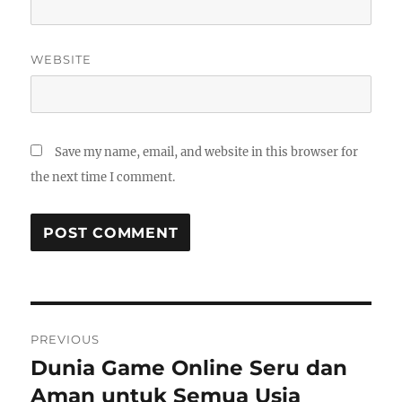
WEBSITE
Save my name, email, and website in this browser for
the next time I comment.
Post
PREVIOUS
navigation
Dunia Game Online Seru dan
Previous
post:
Aman untuk Semua Usia