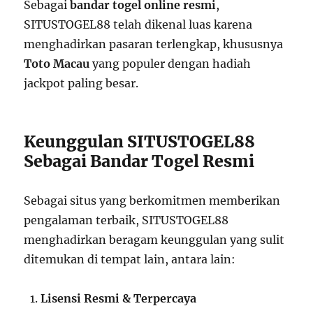
Sebagai
bandar togel online resmi
,
SITUSTOGEL88 telah dikenal luas karena
menghadirkan pasaran terlengkap, khususnya
Toto Macau
yang populer dengan hadiah
jackpot paling besar.
Keunggulan SITUSTOGEL88
Sebagai Bandar Togel Resmi
Sebagai situs yang berkomitmen memberikan
pengalaman terbaik, SITUSTOGEL88
menghadirkan beragam keunggulan yang sulit
ditemukan di tempat lain, antara lain:
Lisensi Resmi & Terpercaya