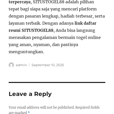
terpercaya
, SITUSTOGEL88 adalah pilihan
tepat bagi siapa saja yang mencari platform
dengan pasaran lengkap, hadiah terbesar, serta
layanan terbaik. Dengan adanya
link daftar
resmi SITUSTOGEL88
, Anda bisa langsung
merasakan pengalaman bermain togel online
yang aman, nyaman, dan pastinya
menguntungkan.
Author
Posted
admin
September 10, 2025
on
Leave a Reply
Your email address will not be published.
Required fields
are marked
*