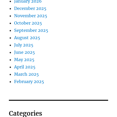
January 2026
December 2025
November 2025
October 2025
September 2025
August 2025
July 2025
June 2025
May 2025
April 2025
March 2025
February 2025
Categories