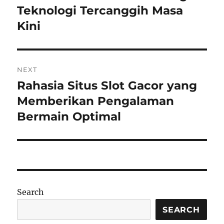
post:
Teknologi Tercanggih Masa
Kini
NEXT
Rahasia Situs Slot Gacor yang
Next
post:
Memberikan Pengalaman
Bermain Optimal
Search
SEARCH