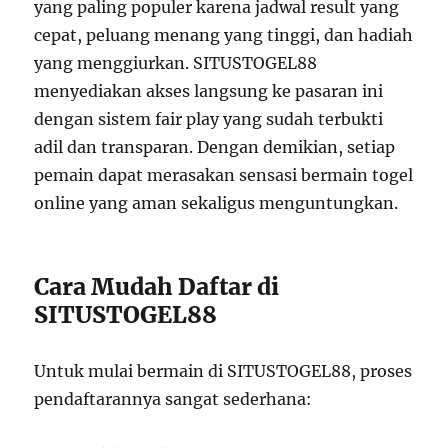
yang paling populer karena jadwal result yang
cepat, peluang menang yang tinggi, dan hadiah
yang menggiurkan. SITUSTOGEL88
menyediakan akses langsung ke pasaran ini
dengan sistem fair play yang sudah terbukti
adil dan transparan. Dengan demikian, setiap
pemain dapat merasakan sensasi bermain togel
online yang aman sekaligus menguntungkan.
Cara Mudah Daftar di
SITUSTOGEL88
Untuk mulai bermain di SITUSTOGEL88, proses
pendaftarannya sangat sederhana: