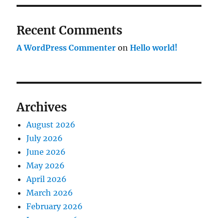
Recent Comments
A WordPress Commenter
on
Hello world!
Archives
August 2026
July 2026
June 2026
May 2026
April 2026
March 2026
February 2026