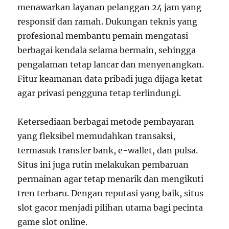
menawarkan layanan pelanggan 24 jam yang
responsif dan ramah. Dukungan teknis yang
profesional membantu pemain mengatasi
berbagai kendala selama bermain, sehingga
pengalaman tetap lancar dan menyenangkan.
Fitur keamanan data pribadi juga dijaga ketat
agar privasi pengguna tetap terlindungi.
Ketersediaan berbagai metode pembayaran
yang fleksibel memudahkan transaksi,
termasuk transfer bank, e-wallet, dan pulsa.
Situs ini juga rutin melakukan pembaruan
permainan agar tetap menarik dan mengikuti
tren terbaru. Dengan reputasi yang baik, situs
slot gacor menjadi pilihan utama bagi pecinta
game slot online.