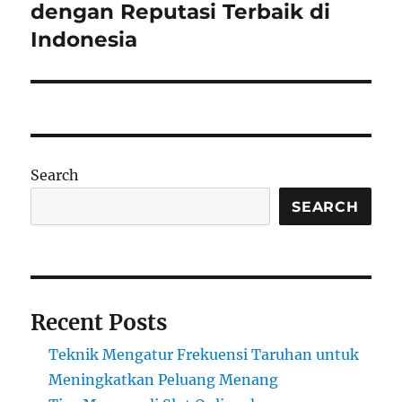
post:
dengan Reputasi Terbaik di
Indonesia
Search
SEARCH
Recent Posts
Teknik Mengatur Frekuensi Taruhan untuk
Meningkatkan Peluang Menang