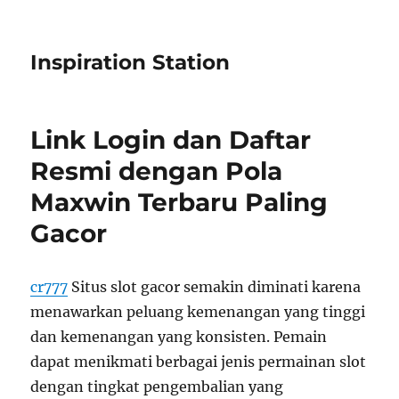
Inspiration Station
Link Login dan Daftar
Resmi dengan Pola
Maxwin Terbaru Paling
Gacor
cr777
Situs slot gacor semakin diminati karena
menawarkan peluang kemenangan yang tinggi
dan kemenangan yang konsisten. Pemain
dapat menikmati berbagai jenis permainan slot
dengan tingkat pengembalian yang