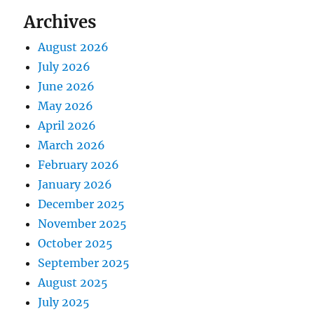
Archives
August 2026
July 2026
June 2026
May 2026
April 2026
March 2026
February 2026
January 2026
December 2025
November 2025
October 2025
September 2025
August 2025
July 2025