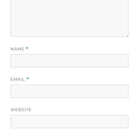
NAME
*
EMAIL
*
WEBSITE