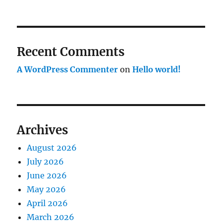
Recent Comments
A WordPress Commenter
on
Hello world!
Archives
August 2026
July 2026
June 2026
May 2026
April 2026
March 2026