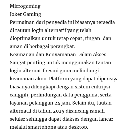
Microgaming
Joker Gaming
Permainan dari penyedia ini biasanya tersedia
di tautan login alternatif yang telah
dioptimalkan untuk tetap cepat, ringan, dan
aman di berbagai perangkat.
Keamanan dan Kenyamanan Dalam Akses
Sangat penting untuk menggunakan tautan
login alternatif resmi guna melindungi
keamanan akun. Platform yang dapat dipercaya
biasanya dilengkapi dengan sistem enkripsi
canggih, perlindungan data pengguna, serta
layanan pelanggan 24 jam. Selain itu, tautan
alternatif di tahun 2025 dirancang ramah
seluler sehingga dapat diakses dengan lancar
melalui smartphone atau desktop.