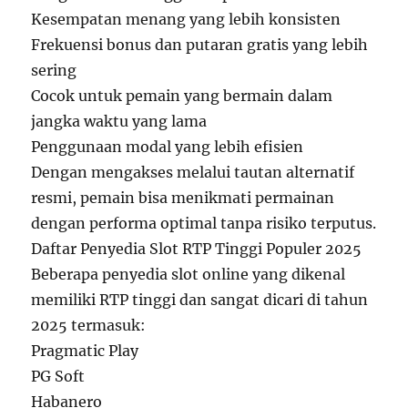
Kesempatan menang yang lebih konsisten
Frekuensi bonus dan putaran gratis yang lebih
sering
Cocok untuk pemain yang bermain dalam
jangka waktu yang lama
Penggunaan modal yang lebih efisien
Dengan mengakses melalui tautan alternatif
resmi, pemain bisa menikmati permainan
dengan performa optimal tanpa risiko terputus.
Daftar Penyedia Slot RTP Tinggi Populer 2025
Beberapa penyedia slot online yang dikenal
memiliki RTP tinggi dan sangat dicari di tahun
2025 termasuk:
Pragmatic Play
PG Soft
Habanero