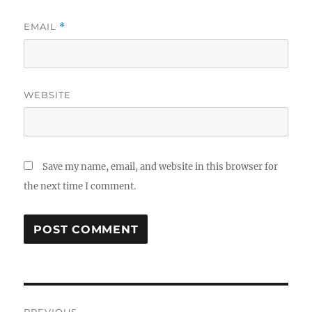
EMAIL
*
WEBSITE
Save my name, email, and website in this browser for
the next time I comment.
Post