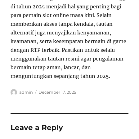
di tahun 2025 menjadi hal yang penting bagi
para pemain slot online masa kini. Selain
memberikan akses tanpa kendala, tautan
alternatif juga menyajikan kenyamanan,
keamanan, serta kesempatan bermain di game
dengan RTP terbaik. Pastikan untuk selalu
menggunakan tautan resmi agar pengalaman
bermain tetap aman, lancar, dan
menguntungkan sepanjang tahun 2025.
Author
Posted
admin
December 17, 2025
on
Leave a Reply