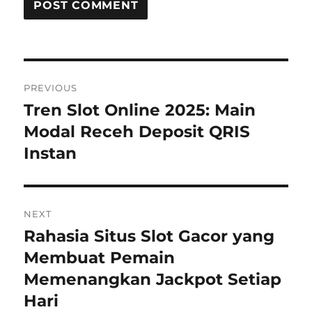
Post
PREVIOUS
navigation
Tren Slot Online 2025: Main
Previous
post:
Modal Receh Deposit QRIS
Instan
NEXT
Rahasia Situs Slot Gacor yang
Next
post:
Membuat Pemain
Memenangkan Jackpot Setiap
Hari