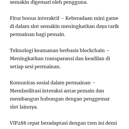
semakin digemari oleh pengguna.
Fitur bonus interaktif – Keberadaan mini game
di dalam slot semakin meningkatkan daya tarik
permainan bagi pemain.
Teknologi keamanan berbasis blockchain –
Meningkatkan transparansi dan keadilan di
setiap sesi permainan.
Komunitas sosial dalam permainan –
Memfasilitasi interaksi antar pemain dan
membangun hubungan dengan penggemar
slot lainnya.
VIP288 cepat beradaptasi dengan tren ini demi