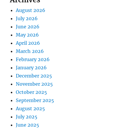
August 2026
July 2026
June 2026
May 2026
April 2026
March 2026
February 2026
January 2026
December 2025
November 2025
October 2025
September 2025
August 2025
July 2025
June 2025