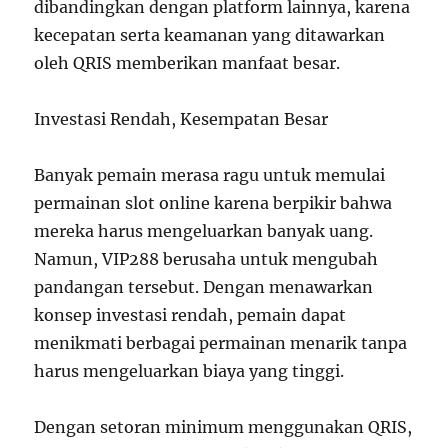
dibandingkan dengan platform lainnya, karena
kecepatan serta keamanan yang ditawarkan
oleh QRIS memberikan manfaat besar.
Investasi Rendah, Kesempatan Besar
Banyak pemain merasa ragu untuk memulai
permainan slot online karena berpikir bahwa
mereka harus mengeluarkan banyak uang.
Namun, VIP288 berusaha untuk mengubah
pandangan tersebut. Dengan menawarkan
konsep investasi rendah, pemain dapat
menikmati berbagai permainan menarik tanpa
harus mengeluarkan biaya yang tinggi.
Dengan setoran minimum menggunakan QRIS,