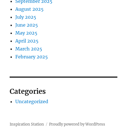
September 2025
August 2025
July 2025
June 2025
May 2025
April 2025
March 2025
February 2025
Categories
Uncategorized
Inspiration Station
Proudly powered by WordPress