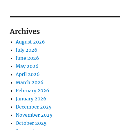
Archives
August 2026
July 2026
June 2026
May 2026
April 2026
March 2026
February 2026
January 2026
December 2025
November 2025
October 2025