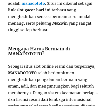
adalah
manadototo
. Situs ini dikenal sebagai
link slot gacor hari ini terbaru
yang
menghadirkan sensasi bermain seru, mudah
menang, serta peluang
Maxwin
yang sangat
tinggi setiap harinya.
Mengapa Harus Bermain di
MANADOTOTO?
Sebagai situs slot online resmi dan terpercaya,
MANADOTOTO
telah berkomitmen
menghadirkan pengalaman bermain yang
aman, adil, dan menguntungkan bagi seluruh
membernya. Dengan sistem keamanan berlapis
dan lisensi resmi dari lembaga internasional,