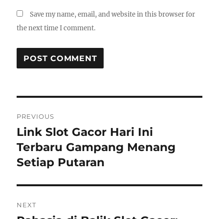
Save my name, email, and website in this browser for
the next time I comment.
Post
PREVIOUS
navigation
Link Slot Gacor Hari Ini
Previous
post:
Terbaru Gampang Menang
Setiap Putaran
NEXT