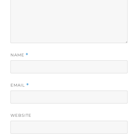
NAME
*
EMAIL
*
WEBSITE