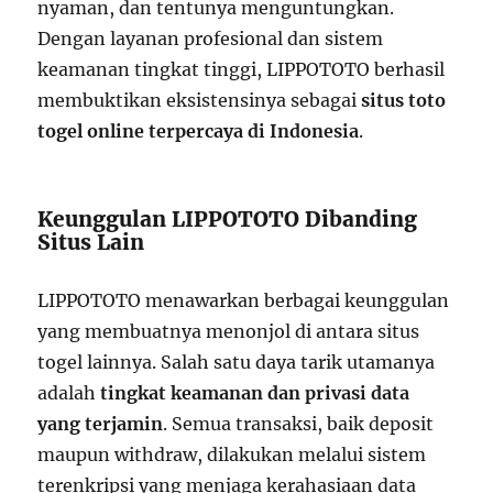
nyaman, dan tentunya menguntungkan.
Dengan layanan profesional dan sistem
keamanan tingkat tinggi, LIPPOTOTO berhasil
membuktikan eksistensinya sebagai
situs toto
togel online terpercaya di Indonesia
.
Keunggulan LIPPOTOTO Dibanding
Situs Lain
LIPPOTOTO menawarkan berbagai keunggulan
yang membuatnya menonjol di antara situs
togel lainnya. Salah satu daya tarik utamanya
adalah
tingkat keamanan dan privasi data
yang terjamin
. Semua transaksi, baik deposit
maupun withdraw, dilakukan melalui sistem
terenkripsi yang menjaga kerahasiaan data