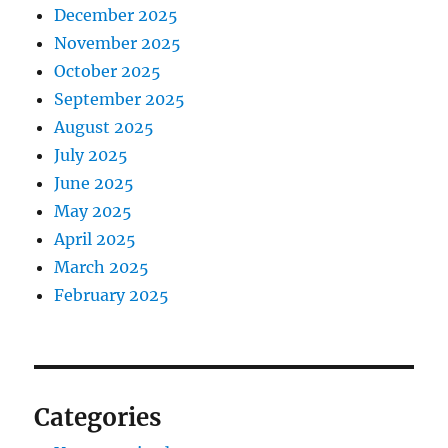
December 2025
November 2025
October 2025
September 2025
August 2025
July 2025
June 2025
May 2025
April 2025
March 2025
February 2025
Categories