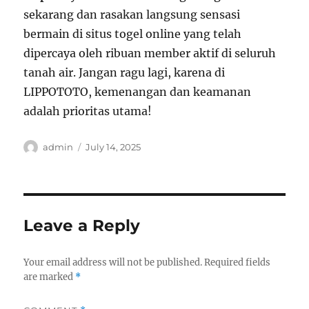
sekarang dan rasakan langsung sensasi
bermain di situs togel online yang telah
dipercaya oleh ribuan member aktif di seluruh
tanah air. Jangan ragu lagi, karena di
LIPPOTOTO, kemenangan dan keamanan
adalah prioritas utama!
Author
Posted
admin
July 14, 2025
on
Leave a Reply
Your email address will not be published.
Required fields
are marked
*