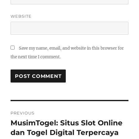
WEBSITE
Save my name, email, and website in this browser for
the next time I comment.
Post
PREVIOUS
navigation
MusimTogel: Situs Slot Online
Previous
post:
dan Togel Digital Terpercaya