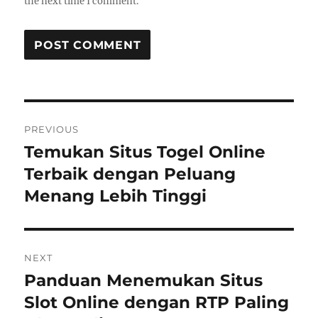
the next time I comment.
Post
PREVIOUS
navigation
Temukan Situs Togel Online
Previous
post:
Terbaik dengan Peluang
Menang Lebih Tinggi
NEXT
Panduan Menemukan Situs
Next
post:
Slot Online dengan RTP Paling