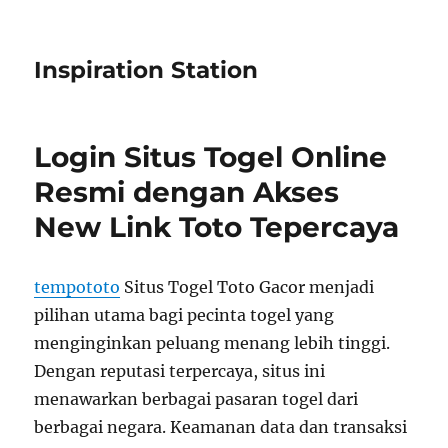
Inspiration Station
Login Situs Togel Online
Resmi dengan Akses
New Link Toto Tepercaya
tempototo
Situs Togel Toto Gacor menjadi
pilihan utama bagi pecinta togel yang
menginginkan peluang menang lebih tinggi.
Dengan reputasi terpercaya, situs ini
menawarkan berbagai pasaran togel dari
berbagai negara. Keamanan data dan transaksi