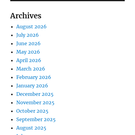
Archives
August 2026
July 2026
June 2026
May 2026
April 2026
March 2026
February 2026
January 2026
December 2025
November 2025
October 2025
September 2025
August 2025