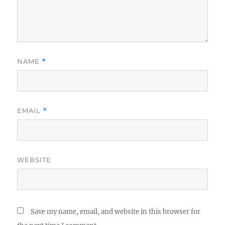
NAME
*
EMAIL
*
WEBSITE
Save my name, email, and website in this browser for