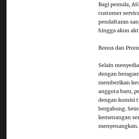
Bagi pemula, AS
customer servic
pendaftaran sa
hingga akun akt
Bonus dan Prom
Selain menyedia
dengan beragam 
memberikan keu
anggota baru, p
dengan komisi t
bergabung. Sem
kemenangan ser
menyenangkan.