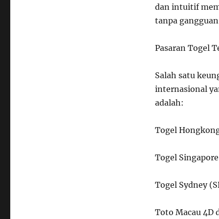
dan intuitif me
tanpa gangguan 
Pasaran Togel T
Salah satu keun
internasional y
adalah:
Togel Hongkong
Togel Singapore
Togel Sydney (S
Toto Macau 4D 