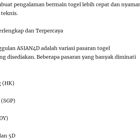
mbuat pengalaman bermain togel lebih cepat dan nyama
teknis.
erlengkap dan Terpercaya
ggulan ASIAN4D adalah variasi pasaran togel
ang disediakan. Beberapa pasaran yang banyak diminati
 (HK)
 (SGP)
DY)
dan 5D