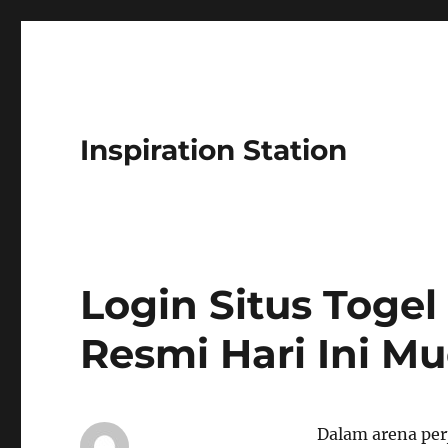
Inspiration Station
Login Situs Toge
Resmi Hari Ini M
Dalam arena per