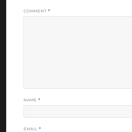
COMMENT
*
NAME
*
EMAIL
*