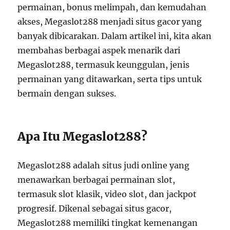
permainan, bonus melimpah, dan kemudahan
akses, Megaslot288 menjadi situs gacor yang
banyak dibicarakan. Dalam artikel ini, kita akan
membahas berbagai aspek menarik dari
Megaslot288, termasuk keunggulan, jenis
permainan yang ditawarkan, serta tips untuk
bermain dengan sukses.
Apa Itu Megaslot288?
Megaslot288 adalah situs judi online yang
menawarkan berbagai permainan slot,
termasuk slot klasik, video slot, dan jackpot
progresif. Dikenal sebagai situs gacor,
Megaslot288 memiliki tingkat kemenangan