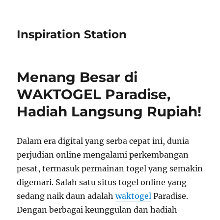
Inspiration Station
Menang Besar di
WAKTOGEL Paradise,
Hadiah Langsung Rupiah!
Dalam era digital yang serba cepat ini, dunia
perjudian online mengalami perkembangan
pesat, termasuk permainan togel yang semakin
digemari. Salah satu situs togel online yang
sedang naik daun adalah
waktogel
Paradise.
Dengan berbagai keunggulan dan hadiah