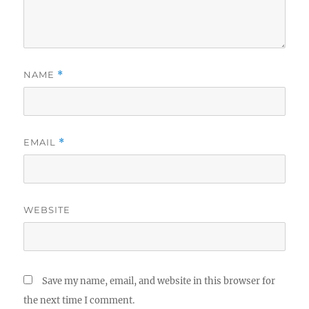
NAME
*
EMAIL
*
WEBSITE
Save my name, email, and website in this browser for
the next time I comment.