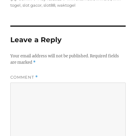
on
togel
,
slot gacor
,
slot88
,
waktogel
Leave a Reply
Your email address will not be published.
Required fields
are marked
*
COMMENT
*