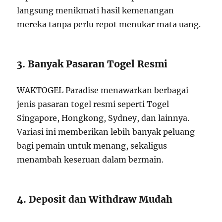
langsung menikmati hasil kemenangan
mereka tanpa perlu repot menukar mata uang.
3. Banyak Pasaran Togel Resmi
WAKTOGEL Paradise menawarkan berbagai
jenis pasaran togel resmi seperti Togel
Singapore, Hongkong, Sydney, dan lainnya.
Variasi ini memberikan lebih banyak peluang
bagi pemain untuk menang, sekaligus
menambah keseruan dalam bermain.
4. Deposit dan Withdraw Mudah