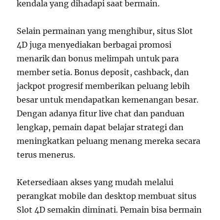
kendala yang dihadapi saat bermain.
Selain permainan yang menghibur, situs Slot
4D juga menyediakan berbagai promosi
menarik dan bonus melimpah untuk para
member setia. Bonus deposit, cashback, dan
jackpot progresif memberikan peluang lebih
besar untuk mendapatkan kemenangan besar.
Dengan adanya fitur live chat dan panduan
lengkap, pemain dapat belajar strategi dan
meningkatkan peluang menang mereka secara
terus menerus.
Ketersediaan akses yang mudah melalui
perangkat mobile dan desktop membuat situs
Slot 4D semakin diminati. Pemain bisa bermain