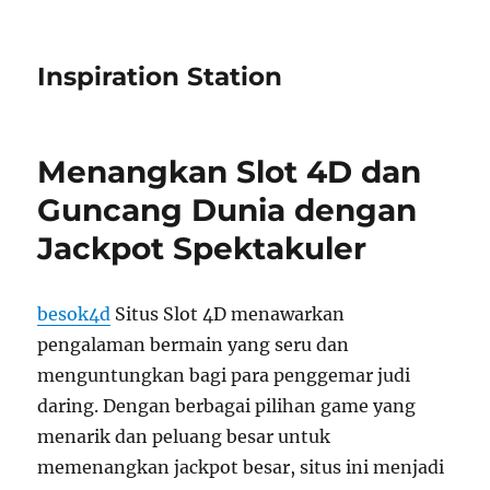
Inspiration Station
Menangkan Slot 4D dan
Guncang Dunia dengan
Jackpot Spektakuler
besok4d
Situs Slot 4D menawarkan
pengalaman bermain yang seru dan
menguntungkan bagi para penggemar judi
daring. Dengan berbagai pilihan game yang
menarik dan peluang besar untuk
memenangkan jackpot besar, situs ini menjadi