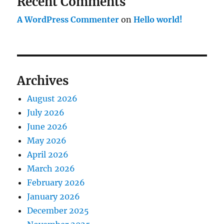
Recent Comments
A WordPress Commenter
on
Hello world!
Archives
August 2026
July 2026
June 2026
May 2026
April 2026
March 2026
February 2026
January 2026
December 2025