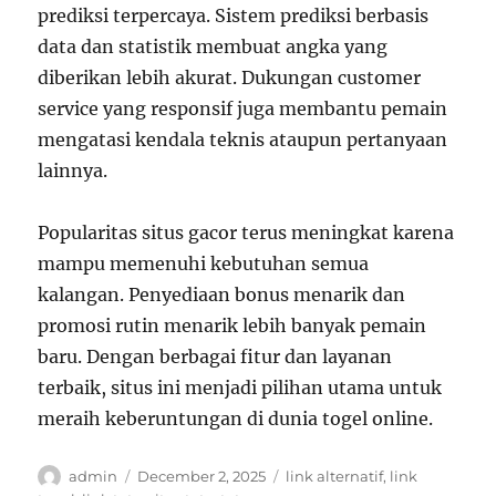
prediksi terpercaya. Sistem prediksi berbasis
data dan statistik membuat angka yang
diberikan lebih akurat. Dukungan customer
service yang responsif juga membantu pemain
mengatasi kendala teknis ataupun pertanyaan
lainnya.
Popularitas situs gacor terus meningkat karena
mampu memenuhi kebutuhan semua
kalangan. Penyediaan bonus menarik dan
promosi rutin menarik lebih banyak pemain
baru. Dengan berbagai fitur dan layanan
terbaik, situs ini menjadi pilihan utama untuk
meraih keberuntungan di dunia togel online.
Author
Posted
Tags
admin
December 2, 2025
link alternatif
,
link