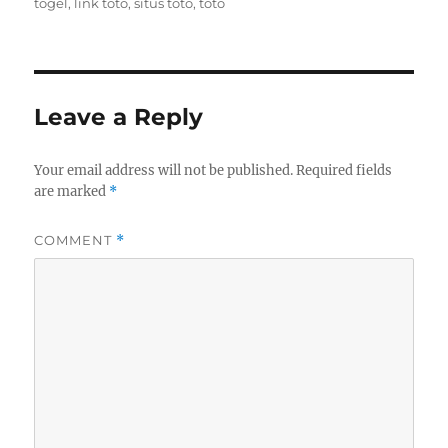
on
togel
,
link toto
,
situs toto
,
toto
Leave a Reply
Your email address will not be published.
Required fields
are marked
*
COMMENT
*