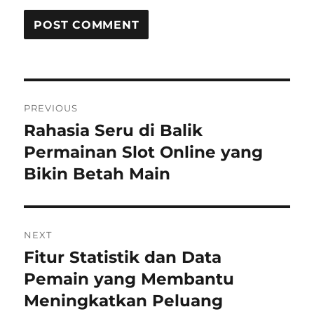
Post
PREVIOUS
navigation
Rahasia Seru di Balik
Previous
post:
Permainan Slot Online yang
Bikin Betah Main
NEXT
Fitur Statistik dan Data
Next
post:
Pemain yang Membantu
Meningkatkan Peluang