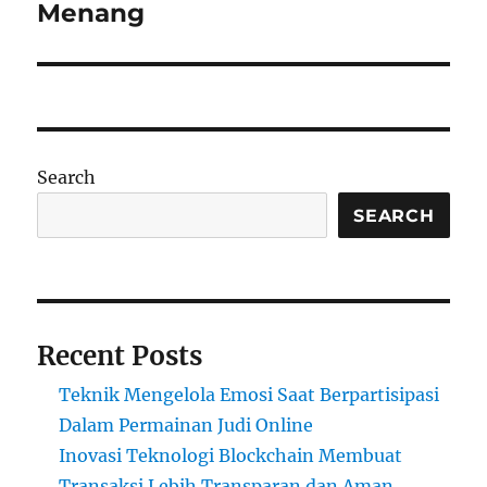
Menang
Search
SEARCH
Recent Posts
Teknik Mengelola Emosi Saat Berpartisipasi
Dalam Permainan Judi Online
Inovasi Teknologi Blockchain Membuat
Transaksi Lebih Transparan dan Aman