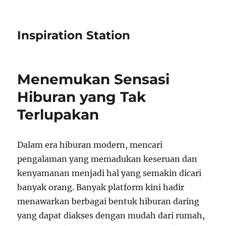
Inspiration Station
Menemukan Sensasi
Hiburan yang Tak
Terlupakan
Dalam era hiburan modern, mencari
pengalaman yang memadukan keseruan dan
kenyamanan menjadi hal yang semakin dicari
banyak orang. Banyak platform kini hadir
menawarkan berbagai bentuk hiburan daring
yang dapat diakses dengan mudah dari rumah,