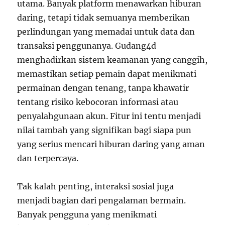
utama. Banyak platform menawarkan hiburan
daring, tetapi tidak semuanya memberikan
perlindungan yang memadai untuk data dan
transaksi penggunanya. Gudang4d
menghadirkan sistem keamanan yang canggih,
memastikan setiap pemain dapat menikmati
permainan dengan tenang, tanpa khawatir
tentang risiko kebocoran informasi atau
penyalahgunaan akun. Fitur ini tentu menjadi
nilai tambah yang signifikan bagi siapa pun
yang serius mencari hiburan daring yang aman
dan terpercaya.
Tak kalah penting, interaksi sosial juga
menjadi bagian dari pengalaman bermain.
Banyak pengguna yang menikmati