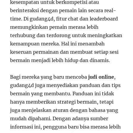
kesempatan untuk berkompetisi atau
berinteraksi dengan pemain lain secara real-
time. Di gudang4d, fitur chat dan leaderboard
memungkinkan pemain merasa lebih
terhubung dan terdorong untuk meningkatkan
kemampuan mereka. Hal ini menambah
keseruan permainan dan membuat setiap sesi
bermain menjadi lebih hidup dan dinamis.
Bagi mereka yang baru mencoba
judi online
,
gudang4d juga menyediakan panduan dan tips
bermain yang membantu. Panduan ini tidak
hanya memberikan strategi bermain, tetapi
juga menjelaskan aturan dengan bahasa yang
mudah dipahami. Dengan adanya sumber
informasi ini, pengguna baru bisa merasa lebih