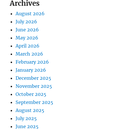
Archives
August 2026
July 2026
June 2026
May 2026
April 2026
March 2026
February 2026
January 2026
December 2025
November 2025
October 2025
September 2025
August 2025
July 2025
June 2025