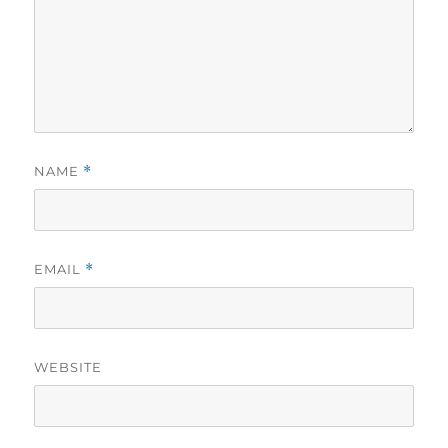
NAME
*
EMAIL
*
WEBSITE