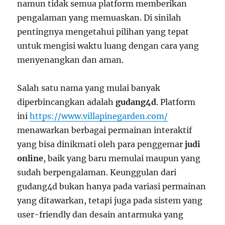
namun tidak semua platform memberikan
pengalaman yang memuaskan. Di sinilah
pentingnya mengetahui pilihan yang tepat
untuk mengisi waktu luang dengan cara yang
menyenangkan dan aman.
Salah satu nama yang mulai banyak
diperbincangkan adalah
gudang4d
. Platform
ini
https://www.villapinegarden.com/
menawarkan berbagai permainan interaktif
yang bisa dinikmati oleh para penggemar
judi
online
, baik yang baru memulai maupun yang
sudah berpengalaman. Keunggulan dari
gudang4d bukan hanya pada variasi permainan
yang ditawarkan, tetapi juga pada sistem yang
user-friendly dan desain antarmuka yang